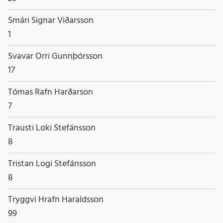
Nafn
Smári Signar Viðarsson
Starfsheiti
1
Nafn
Svavar Orri Gunnþórsson
Starfsheiti
17
Nafn
Tómas Rafn Harðarson
Starfsheiti
7
Nafn
Trausti Loki Stefánsson
Starfsheiti
8
Nafn
Tristan Logi Stefánsson
Starfsheiti
8
Nafn
Tryggvi Hrafn Haraldsson
Starfsheiti
99