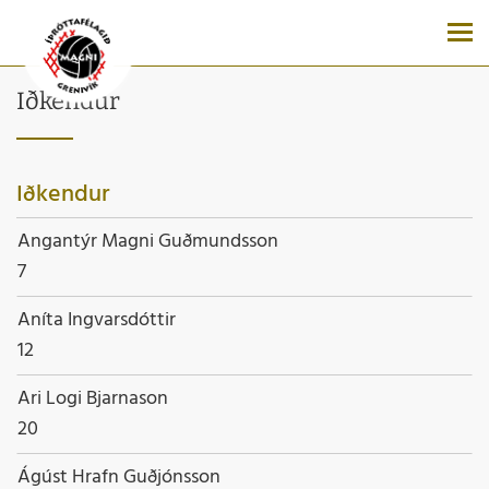
Iðkendur
Iðkendur
Nafn
Angantýr Magni Guðmundsson
Starfsheiti
7
Nafn
Aníta Ingvarsdóttir
Starfsheiti
12
Nafn
Ari Logi Bjarnason
Starfsheiti
20
Nafn
Ágúst Hrafn Guðjónsson