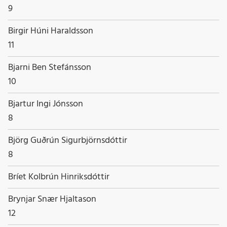
Starfsheiti
9
Nafn
Birgir Húni Haraldsson
Starfsheiti
11
Nafn
Bjarni Ben Stefánsson
Starfsheiti
10
Nafn
Bjartur Ingi Jónsson
Starfsheiti
8
Nafn
Björg Guðrún Sigurbjörnsdóttir
Starfsheiti
8
Nafn
Bríet Kolbrún Hinriksdóttir
Starfsheiti
Nafn
Brynjar Snær Hjaltason
Starfsheiti
12