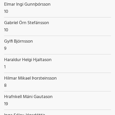
Nafn
Elmar Ingi Gunnþórsson
Starfsheiti
10
Nafn
Gabríel Örn Stefánsson
Starfsheiti
10
Nafn
Gylfi Björnsson
Starfsheiti
9
Nafn
Haraldur Helgi Hjaltason
Starfsheiti
1
Nafn
Hilmar Mikael Þorsteinsson
Starfsheiti
8
Nafn
Hrafnkell Máni Gautason
Starfsheiti
19