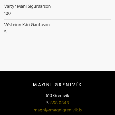
Nafn
Valtýr Máni Sigurðarson
Starfsheiti
100
Nafn
Vésteinn Kári Gautason
Starfsheiti
5
MAGNI GRENIVÍK
610 Grenivík
S.
898 0848
magni@magnigrenivik.is