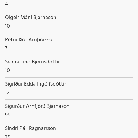
Starfsheiti
4
Nafn
Olgeir Máni Bjarnason
Starfsheiti
10
Nafn
Pétur Þór Arnþórsson
Starfsheiti
7
Nafn
Selma Lind Björnsdóttir
Starfsheiti
10
Nafn
Sigríður Edda Ingólfsdóttir
Starfsheiti
12
Nafn
Sigurður Arnfjörð Bjarnason
Starfsheiti
99
Nafn
Sindri Páll Ragnarsson
Starfsheiti
29