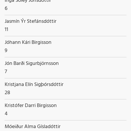
Nafn
Inga Sóley Jónsdóttir
Starfsheiti
6
Nafn
Jasmín Ýr Stefánsdóttir
Starfsheiti
11
Nafn
Jóhann Kári Birgisson
Starfsheiti
9
Nafn
Jón Barði Sigurbjörnsson
Starfsheiti
7
Nafn
Kristjana Elín Sigþórsdóttir
Starfsheiti
28
Nafn
Kristófer Darri Birgisson
Starfsheiti
4
Nafn
Móeiður Alma Gísladóttir