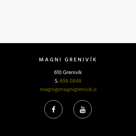
MAGNI GRENIVÍK
610 Grenivík
S.
898 0848
magni@magnigrenivik.is