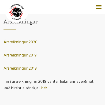
Ársreikningar
Ársreikningur 2020
Ársreikningur 2019
Ársreikningur 2018
Inn í ársreikninginn 2018 vantar leikmannaverðmat.
Það birtist á sér skjali
hér