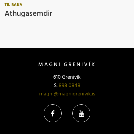
TIL BAKA
Athugasemdir
MAGNI GRENIVÍK
610 Grenivík
S.
898 0848
magni@magnigrenivik.is