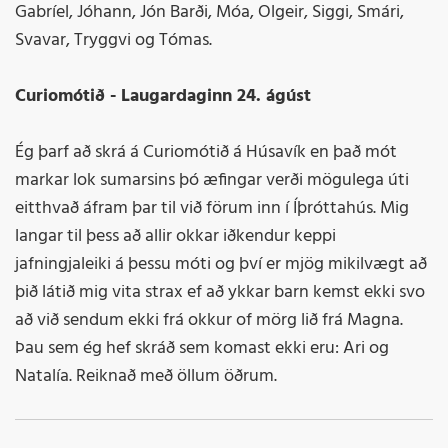
Gabríel, Jóhann, Jón Barði, Móa, Olgeir, Siggi, Smári,
Svavar, Tryggvi og Tómas.
Curiomótið - Laugardaginn 24. ágúst
Ég þarf að skrá á Curiomótið á Húsavík en það mót
markar lok sumarsins þó æfingar verði mögulega úti
eitthvað áfram þar til við förum inn í Íþróttahús. Mig
langar til þess að allir okkar iðkendur keppi
jafningjaleiki á þessu móti og því er mjög mikilvægt að
þið látið mig vita strax ef að ykkar barn kemst ekki svo
að við sendum ekki frá okkur of mörg lið frá Magna.
Þau sem ég hef skráð sem komast ekki eru: Ari og
Natalía. Reiknað með öllum öðrum.