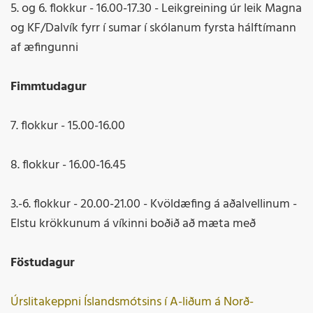
5. og 6. flokkur - 16.00-17.30 - Leikgreining úr leik Magna
og KF/Dalvík fyrr í sumar í skólanum fyrsta hálftímann
af æfingunni
Fimmtudagur
7. flokkur - 15.00-16.00
8. flokkur - 16.00-16.45
3.-6. flokkur - 20.00-21.00 - Kvöldæfing á aðalvellinum -
Elstu krökkunum á víkinni boðið að mæta með
Föstudagur
Úrslitakeppni Íslandsmótsins í A-liðum á Norð-