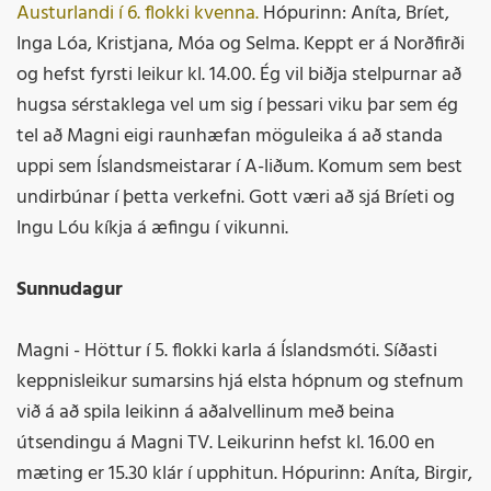
Austurlandi í 6. flokki kvenna.
Hópurinn: Aníta, Bríet,
Inga Lóa, Kristjana, Móa og Selma. Keppt er á Norðfirði
og hefst fyrsti leikur kl. 14.00. Ég vil biðja stelpurnar að
hugsa sérstaklega vel um sig í þessari viku þar sem ég
tel að Magni eigi raunhæfan möguleika á að standa
uppi sem Íslandsmeistarar í A-liðum. Komum sem best
undirbúnar í þetta verkefni. Gott væri að sjá Bríeti og
Ingu Lóu kíkja á æfingu í vikunni.
Sunnudagur
Magni - Höttur í 5. flokki karla á Íslandsmóti. Síðasti
keppnisleikur sumarsins hjá elsta hópnum og stefnum
við á að spila leikinn á aðalvellinum með beina
útsendingu á Magni TV. Leikurinn hefst kl. 16.00 en
mæting er 15.30 klár í upphitun. Hópurinn: Aníta, Birgir,