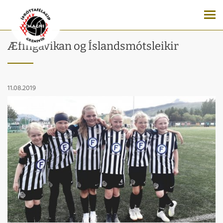
Æfingavikan og Íslandsmótsleikir
11.08.2019