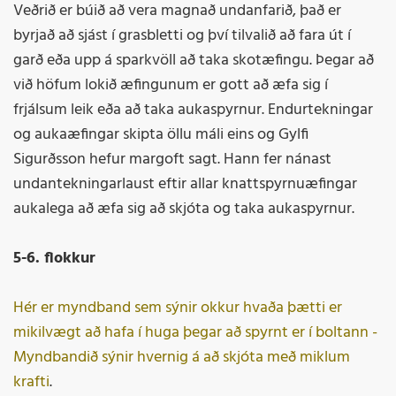
Veðrið er búið að vera magnað undanfarið, það er
byrjað að sjást í grasbletti og því tilvalið að fara út í
garð eða upp á sparkvöll að taka skotæfingu. Þegar að
við höfum lokið æfingunum er gott að æfa sig í
frjálsum leik eða að taka aukaspyrnur. Endurtekningar
og aukaæfingar skipta öllu máli eins og Gylfi
Sigurðsson hefur margoft sagt. Hann fer nánast
undantekningarlaust eftir allar knattspyrnuæfingar
aukalega að æfa sig að skjóta og taka aukaspyrnur.
5-6. flokkur
Hér er myndband sem sýnir okkur hvaða þætti er
mikilvægt að hafa í huga þegar að spyrnt er í boltann -
Myndbandið sýnir hvernig á að skjóta með miklum
krafti
.