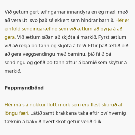
Við getum gert æfingarnar innandyra en ég mæli með
að vera úti svo það sé ekkert sem hindrar barnið.
Hér er
einföld sendingaræfing sem við ætlum að byrja á að
gera
. Við ætlum síðan að skjóta á markið. Fyrst ætlum
við að rekja boltann og skjóta á ferð. Eftir það ætlið þið
að gera veggsendingu með barninu, þið fáið þá
sendingu og gefið boltann aftur á barnið sem skýtur á
markið.
Peppmyndbönd
Hér má sjá nokkur flott mörk sem eru flest skoruð af
löngu færi.
Látið samt krakkana taka eftir því hvernig
tæknin á bakvið hvert skot getur verið ólík.