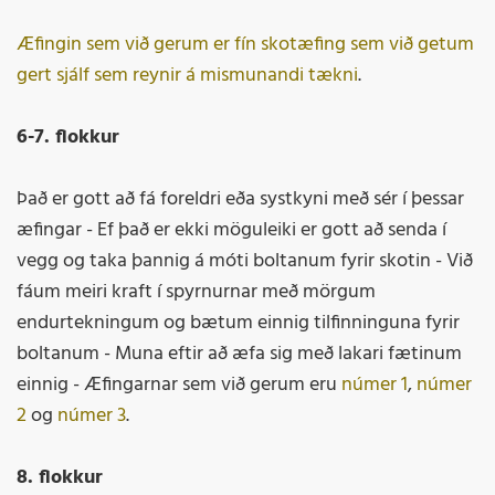
Æfingin sem við gerum er fín skotæfing sem við getum
gert sjálf sem reynir á mismunandi tækni
.
6-7. flokkur
Það er gott að fá foreldri eða systkyni með sér í þessar
æfingar - Ef það er ekki möguleiki er gott að senda í
vegg og taka þannig á móti boltanum fyrir skotin - Við
fáum meiri kraft í spyrnurnar með mörgum
endurtekningum og bætum einnig tilfinninguna fyrir
boltanum - Muna eftir að æfa sig með lakari fætinum
einnig - Æfingarnar sem við gerum eru
númer 1
,
númer
2
og
númer 3
.
8. flokkur