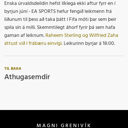
Enska úrvaldsdeildin hefst líklega ekki aftur fyrr en í
byrjun júní - EA SPORTS hefur fengið leikmenn frá
liðunum til þess að taka þátt í Fifa móti þar sem þeir
spila sín á milli. Skemmtilegt áhorf fyrir þá sem hafa
gaman af leiknum.
Raheem Sterling og Wilfried Zaha
áttust við í frábæru einvígi.
Leikurinn byrjar á 18:00.
TIL BAKA
Athugasemdir
MAGNI GRENIVÍK