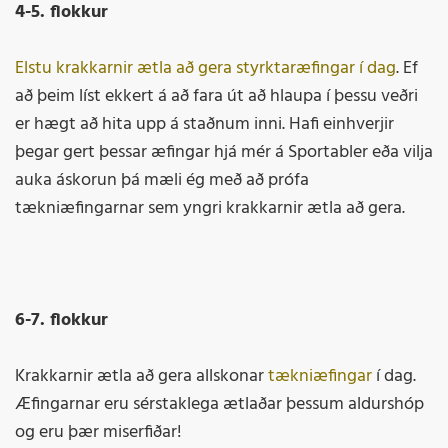
4-5. flokkur
Elstu krakkarnir ætla að gera styrktaræfingar í dag
. Ef
að þeim líst ekkert á að fara út að hlaupa í þessu veðri
er hægt að hita upp á staðnum inni. Hafi einhverjir
þegar gert þessar æfingar hjá mér á Sportabler eða vilja
auka áskorun þá mæli ég með að prófa
tækniæfingarnar sem yngri krakkarnir ætla að gera.
6-7. flokkur
Krakkarnir ætla að gera allskonar
tækniæfingar
í dag.
Æfingarnar eru sérstaklega ætlaðar þessum aldurshóp
og eru þær miserfiðar!