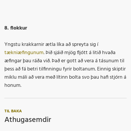
8. flokkur
Yngstu krakkarnir ætla líka að spreyta sig í
tækniæfingunum
. Þið sjáið mjög fljótt á litið hvaða
æfingar þau ráða við. Það er gott að vera á tásunum til
þess að fá betri tilfinningu fyrir boltanum. Einnig skiptir
miklu máli að vera með lítinn bolta svo þau hafi stjórn á
honum.
TIL BAKA
Athugasemdir