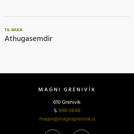
TIL BAKA
Athugasemdir
MAGNI GRENIVÍK
610 Grenivík
S.
898 0848
magni@magnigrenivik.is