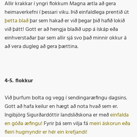
Allir krakkar í yngri flokkum Magna ætla að gera
heimaverkefni í þessari viku. Þið einfaldlega prentið út
þetta blað
þar sem hakað er við þegar þið hafið lokið
við þátt! Gott er að hengja blaðið upp á ískáp eða
einhverstaðar þar sem allir sjá svo það minnir okkur á
að vera dugleg að gera þættina.
4-5. flokkur
Við þurfum bolta og vegg í sendingaræfingu dagsins.
Gott að hafa keilur en hægt að nota hvað sem er.
Ingibjörg Sigurðardóttir landsliðskona er með
einfalda
en góða æfingu!
Fyrir þá sem vilja fá
meiri áskorun eða
fleiri hugmyndir er hér ein krefjandi!