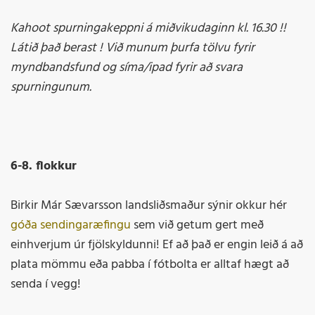
Kahoot spurningakeppni á miðvikudaginn kl. 16.30 !!
Látið það berast ! Við munum þurfa tölvu fyrir
myndbandsfund og síma/ipad fyrir að svara
spurningunum.
6-8. flokkur
Birkir Már Sævarsson landsliðsmaður sýnir okkur hér
góða sendingaræfingu
sem við getum gert með
einhverjum úr fjölskyldunni! Ef að það er engin leið á að
plata mömmu eða pabba í fótbolta er alltaf hægt að
senda í vegg!