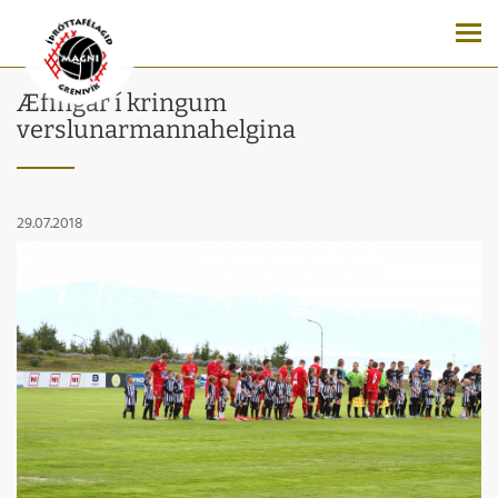
Æfingar í kringum
verslunarmannahelgina
29.07.2018