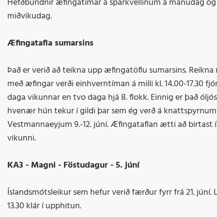
Hefðbundnir æfingatímar á sparkvellinum á mánudag og
miðvikudag.
Æfingatafla sumarsins
Það er verið að teikna upp æfingatöflu sumarsins. Reikna
með æfingar verði einhverntíman á milli kl. 14.00-17.30 fjó
daga vikunnar en tvo daga hjá 8. flokk. Einnig er það óljós
hvenær hún tekur í gildi þar sem ég verð á knattspyrnumó
Vestmannaeyjum 9.-12. júní. Æfingataflan ætti að birtast í
vikunni.
KA3 - Magni - Föstudagur - 5. júní
Íslandsmótsleikur sem hefur verið færður fyrr frá 21. júní.
13.30 klár í upphitun.