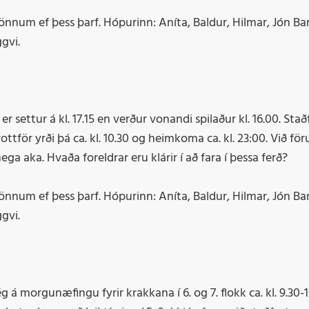
um ef þess þarf. Hópurinn: Aníta, Baldur, Hilmar, Jón Barð
gvi.
 settur á kl. 17.15 en verður vonandi spilaður kl. 16.00. Stað
tför yrði þá ca. kl. 10.30 og heimkoma ca. kl. 23:00. Við fö
 aka. Hvaða foreldrar eru klárir í að fara í þessa ferð?
um ef þess þarf. Hópurinn: Aníta, Baldur, Hilmar, Jón Barð
gvi.
g á morgunæfingu fyrir krakkana í 6. og 7. flokk ca. kl. 9.30-