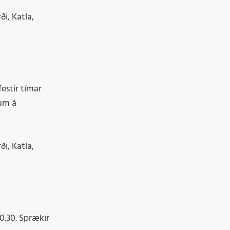
i, Katla,
festir tímar
rum á
i, Katla,
10.30. Sprækir