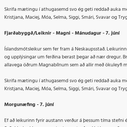
Skrifa mætingu í athugasemd svo ég geti reddað auka mönn
Kristjana, Maciej, Móa, Selma, Siggi, Smári, Svavar og Tryg
Fjarðabyggð/Leiknir - Magni - Mánudagur - 7. júní
Íslandsmótsleikur sem fer fram á Neskaupsstað. Leikurinn er
og upplýsingar um ferðina berast þegar að nær dregur. Brot
allavega öðrum Magnabílnum sem að allir með ökuleyfi mega
Skrifa mætingu í athugasemd svo ég geti reddað auka mönn
Kristjana, Maciej, Móa, Selma, Siggi, Smári, Svavar og Tryg
Morgunæfing - 7. júní
Ef að leikurinn fyrir austann verður á þessum tíma stefni é