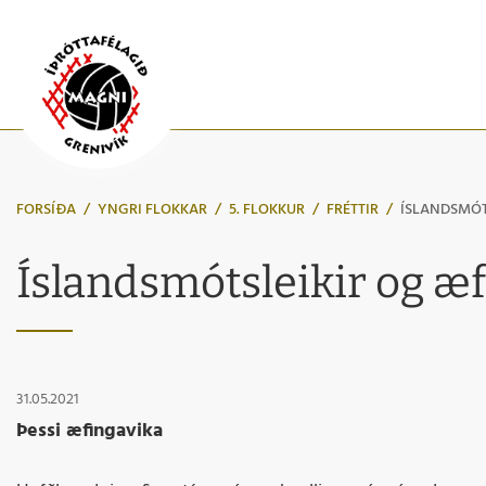
FORSÍÐA
/
YNGRI FLOKKAR
/
5. FLOKKUR
/
FRÉTTIR
/
ÍSLANDSMÓT
Íslandsmótsleikir og æ
31.05.2021
Þessi æfingavika