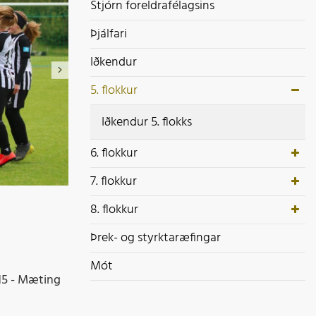
ek- og styrktaræfingar
Stjórn foreldrafélagsins
ót
Þjálfari
Iðkendur
5. flokkur
Iðkendur 5. flokks
6. flokkur
7. flokkur
8. flokkur
Þrek- og styrktaræfingar
Mót
.15 - Mæting