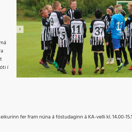
Þr
M
 má
ra
t
ti í
 Leikurinn fer fram núna á föstudaginn á KA-velli kl. 14.00-15