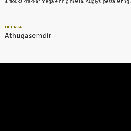
8. flokks krakkar mega einnig mæta. Auglýsi þessa æfingu b
TIL BAKA
Athugasemdir