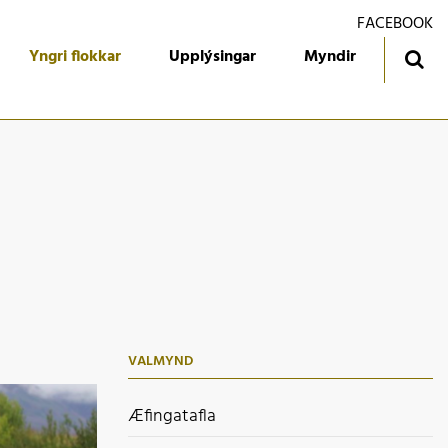
FACEBOOK
Yngri flokkar
Upplýsingar
Myndir
ingatafla
Treyjan
jórn foreldrafélagsins
Ársmiðar
álfari
Gestabók
kendur
 flokkur
 flokkur
VALMYND
 flokkur
 flokkur
Æfingatafla