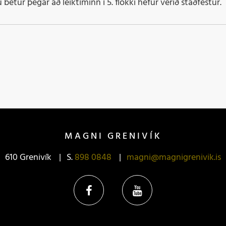
etur þegar að leiktíminn í 5. flokki hefur verið staðfestur.
MAGNI GRENIVÍK
610 Grenivík
S.
898 0848
magni@magnigrenivik.is