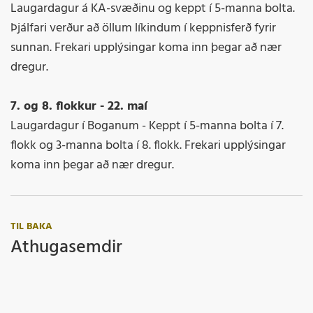
Laugardagur á KA-svæðinu og keppt í 5-manna bolta.
Þjálfari verður að öllum líkindum í keppnisferð fyrir
sunnan. Frekari upplýsingar koma inn þegar að nær
dregur.
7. og 8. flokkur - 22. maí
Laugardagur í Boganum - Keppt í 5-manna bolta í 7.
flokk og 3-manna bolta í 8. flokk. Frekari upplýsingar
koma inn þegar að nær dregur.
TIL BAKA
Athugasemdir