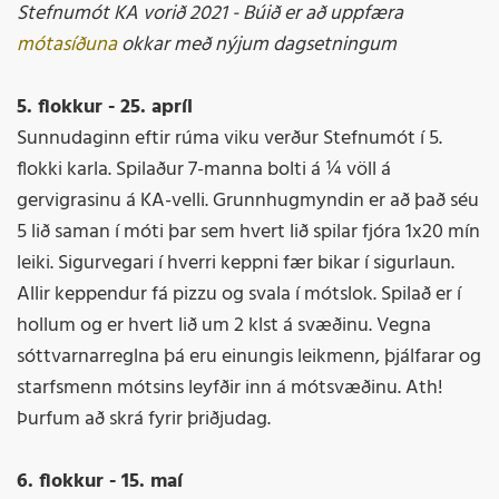
Stefnumót KA vorið 2021 - Búið er að uppfæra
mótasíðuna
okkar með nýjum dagsetningum
5. flokkur - 25. apríl
Sunnudaginn eftir rúma viku verður Stefnumót í 5.
flokki karla. Spilaður 7-manna bolti á ¼ völl á
gervigrasinu á KA-velli. Grunnhugmyndin er að það séu
5 lið saman í móti þar sem hvert lið spilar fjóra 1x20 mín
leiki. Sigurvegari í hverri keppni fær bikar í sigurlaun.
Allir keppendur fá pizzu og svala í mótslok. Spilað er í
hollum og er hvert lið um 2 klst á svæðinu. Vegna
sóttvarnarreglna þá eru einungis leikmenn, þjálfarar og
starfsmenn mótsins leyfðir inn á mótsvæðinu. Ath!
Þurfum að skrá fyrir þriðjudag.
6. flokkur - 15. maí