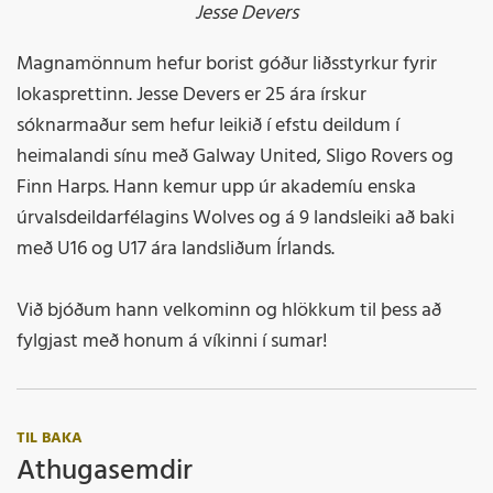
Jesse Devers
Magnamönnum hefur borist góður liðsstyrkur fyrir
lokasprettinn. Jesse Devers er 25 ára írskur
sóknarmaður sem hefur leikið í efstu deildum í
heimalandi sínu með Galway United, Sligo Rovers og
Finn Harps. Hann kemur upp úr akademíu enska
úrvalsdeildarfélagins Wolves og á 9 landsleiki að baki
með U16 og U17 ára landsliðum Írlands.
Við bjóðum hann velkominn og hlökkum til þess að
fylgjast með honum á víkinni í sumar!
TIL BAKA
Athugasemdir