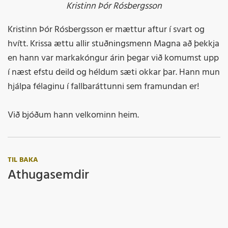
Kristinn Þór Rósbergsson
Kristinn Þór Rósbergsson er mættur aftur í svart og
hvítt. Krissa ættu allir stuðningsmenn Magna að þekkja
en hann var markakóngur árin þegar við komumst upp
í næst efstu deild og héldum sæti okkar þar. Hann mun
hjálpa félaginu í fallbaráttunni sem framundan er!
Við bjóðum hann velkominn heim.
TIL BAKA
Athugasemdir