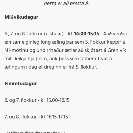
Þetta er að bresta á..
Miðvikudagur
6., 7. og 8. flokkur (elsta ár) - kl.
14:00-15:15
- Það verður
ein sameiginleg löng æfing þar sem 5. flokkur keppir á
N1-mótinu og undirritaður ætlar að skjótast á Grenivík
milli leikja hjá þeim, auk þess sem fámennt var á
æfingum í dag ef dreginn er frá 5. flokkur.
Fimmtudagur
6. og 7. flokkur - kl. 15.00-16.15
7. og 8. flokkur - kl. 16.15-17.15