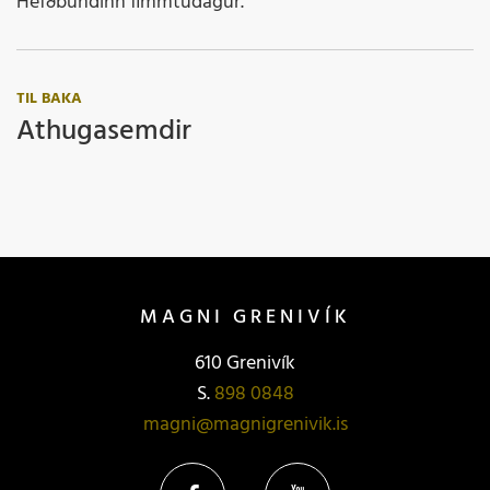
Hefðbundinn fimmtudagur.
TIL BAKA
Athugasemdir
MAGNI GRENIVÍK
610 Grenivík
S.
898 0848
magni@magnigrenivik.is