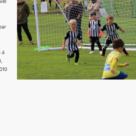
Þr
vel
M
þar
 á
,
2010
-