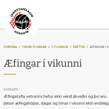
FORSÍÐA
/
YNGRI FLOKKAR
/
7. FLOKKUR
/
FRÉTTIR
/
ÆFINGAR Í 
Æfingar í vikunni
01.09.2019
Æfingatafla vetrarins hefur ekki verið ákveðin og því eru
þessir æfingahópar, dagar og tímar í vikunni ekki endileg