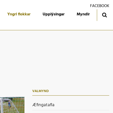
FACEBOOK
Yngri flokkar
Upplýsingar
Myndir
ingatafla
Treyjan
jórn foreldrafélagsins
Ársmiðar
álfari
Gestabók
kendur
 flokkur
 flokkur
VALMYND
 flokkur
 flokkur
Æfingatafla