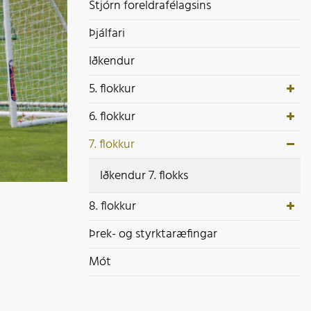
ek- og styrktaræfingar
Stjórn foreldrafélagsins
ót
Þjálfari
Iðkendur
5. flokkur
6. flokkur
7. flokkur
Iðkendur 7. flokks
8. flokkur
Þrek- og styrktaræfingar
Mót