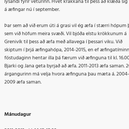
lýsandi fyrir veturinn. Hvet krakkana til þess að klæða sig 
á æfingar nú í september.
Þar sem að við erum úti á grasi vil ég æfa í stærri hópum 
sem við höfum meira svæði. Vil bjóða elstu krökkunum á
Grenivík til þess að æfa með allavega í þessari viku. Við
skiptum í þrjá æfingahópa, 2014-2015, en ef æfingatíminn
föstudaginn hentar illa þá færum við æfinguna til kl. 16.00
Bjarki og Jana geta byrjað að æfa. 2011-2013 æfa saman. 
árgangurinn má velja hvora æfinguna þau mæta á. 2004
2009 æfa saman.
Mánudagur