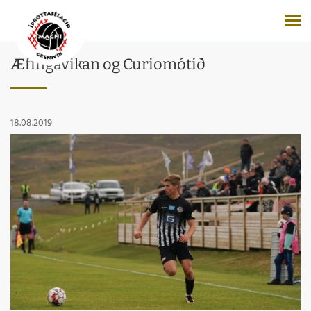
Æfingavikan og Curiomótið
18.08.2019