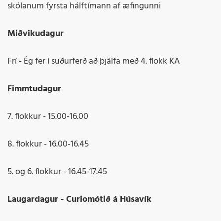
skólanum fyrsta hálftímann af æfingunni
Miðvikudagur
Frí - Ég fer í suðurferð að þjálfa með 4. flokk KA
Fimmtudagur
7. flokkur - 15.00-16.00
8. flokkur - 16.00-16.45
5. og 6. flokkur - 16.45-17.45
Laugardagur - Curiomótið á Húsavík