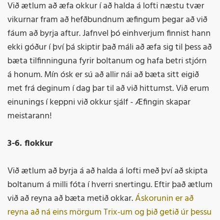
Við ætlum að æfa okkur í að halda á lofti næstu tvær
vikurnar fram að hefðbundnum æfingum þegar að við
fáum að byrja aftur. Jafnvel þó einhverjum finnist hann
ekki góður í því þá skiptir það máli að æfa sig til þess að
bæta tilfinninguna fyrir boltanum og hafa betri stjórn
á honum. Mín ósk er sú að allir nái að bæta sitt eigið
met frá deginum í dag þar til að við hittumst. Við erum
einunings í keppni við okkur sjálf - Æfingin skapar
meistarann!
3-6. flokkur
Við ætlum að byrja á að halda á lofti með því að skipta
boltanum á milli fóta í hverri snertingu. Eftir það ætlum
við að reyna að bæta metið okkar.
Áskorunin er að
reyna að ná eins mörgum Trix-um og þið getið úr þessu