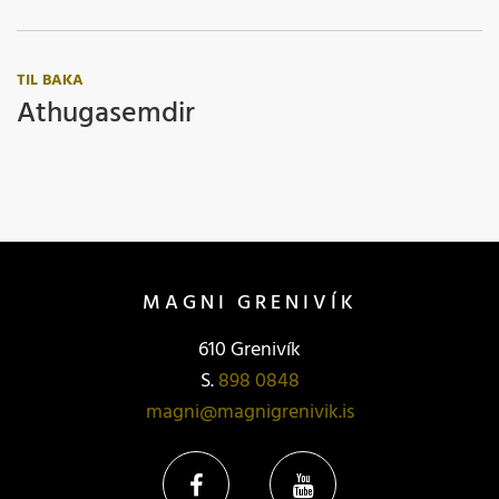
TIL BAKA
Athugasemdir
MAGNI GRENIVÍK
610 Grenivík
S.
898 0848
magni@magnigrenivik.is