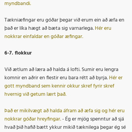
myndbandi.
Tækniæfingar eru góðar þegar við erum ein að æfa en
það er líka hægt að bæta sig varnarlega.
Hér eru
nokkrar einfaldar en góðar æfingar.
6-7. flokkur
Við ætlum að læra að halda á lofti. Sumir eru lengra
komnir en aðrir en flestir eru bara rétt að byrja.
Hér er
gott myndband sem kennir okkur skref fyrir skref
hvernig við getum lært það.
Það er mikilvægt að halda áfram að æfa sig og hér eru
nokkrar góðar hreyfingar.
- Ég er mjög spenntur að sjá
hvað þið hafið bætt ykkur mikið tæknilega þegar ég sé