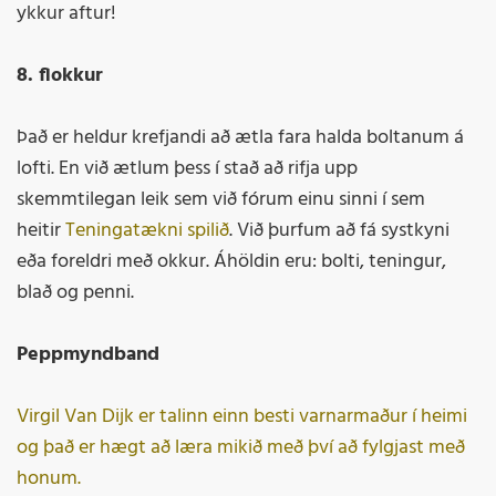
ykkur aftur!
8. flokkur
Það er heldur krefjandi að ætla fara halda boltanum á
lofti. En við ætlum þess í stað að rifja upp
skemmtilegan leik sem við fórum einu sinni í sem
heitir
Teningatækni spilið
. Við þurfum að fá systkyni
eða foreldri með okkur. Áhöldin eru: bolti, teningur,
blað og penni.
Peppmyndband
Virgil Van Dijk er talinn einn besti varnarmaður í heimi
og það er hægt að læra mikið með því að fylgjast með
honum.