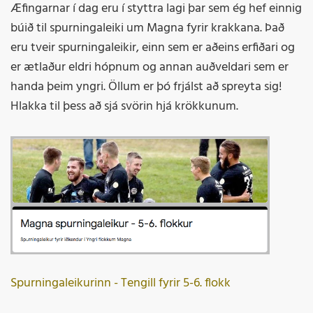
Æfingarnar í dag eru í styttra lagi þar sem ég hef einnig
búið til spurningaleiki um Magna fyrir krakkana. Það
eru tveir spurningaleikir, einn sem er aðeins erfiðari og
er ætlaður eldri hópnum og annan auðveldari sem er
handa þeim yngri. Öllum er þó frjálst að spreyta sig!
Hlakka til þess að sjá svörin hjá krökkunum.
Spurningaleikurinn - Tengill fyrir 5-6. flokk