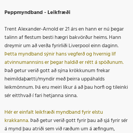
Peppmyndband - Leikfræði
Trent Alexander-Arnold er 21 árs en hann er nú þegar
talinn af flestum besti hægri bakvörður heims. Hann
dreymir um að verða fyrirliði Liverpool einn daginn.
Þetta myndband sýnir hans vegferð og hvernig líf
atvinnumannsins er þegar haldið er rétt á spöðunum.
Það getur verið gott að sýna krökkunum frekar
heimildaþætti/myndir með þeirra uppáhalds
leikmönnum. Þá eru meiri líkur á að þau horfi og tileinki
sér eitthvað í fari hetjanna sinna.
Hér er einfalt leikfræði myndband fyrir elstu
krakkanna.
Það getur verið gott fyrir þau að sjá fyrir sér
á mynd þau atriði sem við ræðum um á æfingum,