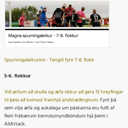
Spurningaleikurinn - Tengill fyrir 7-8. flokk
5-6. flokkur
Við ætlum að skoða og æfa okkur að gera 15 hreyfingar
til þess að komast framhjá andstæðingnum.
Fyrir þá
sem vilja æfa sig aukalega um páskanna eru fullt af
fleiri frábærum kennslumyndböndum hjá þeim í
AllAttack.