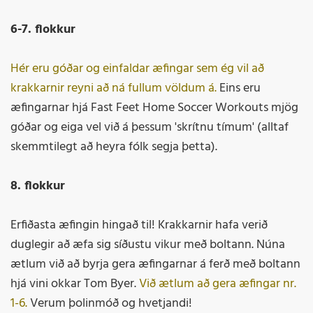
6-7. flokkur
Hér eru góðar og einfaldar æfingar sem ég vil að
krakkarnir reyni að ná fullum völdum á.
Eins eru
æfingarnar hjá Fast Feet Home Soccer Workouts mjög
góðar og eiga vel við á þessum 'skrítnu tímum' (alltaf
skemmtilegt að heyra fólk segja þetta).
8. flokkur
Erfiðasta æfingin hingað til! Krakkarnir hafa verið
duglegir að æfa sig síðustu vikur með boltann. Núna
ætlum við að byrja gera æfingarnar á ferð með boltann
hjá vini okkar Tom Byer.
Við ætlum að gera æfingar nr.
1-6.
Verum þolinmóð og hvetjandi!