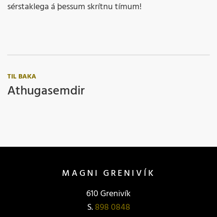
sérstaklega á þessum skrítnu tímum!
TIL BAKA
Athugasemdir
MAGNI GRENIVÍK
610 Grenivík
S.
898 0848