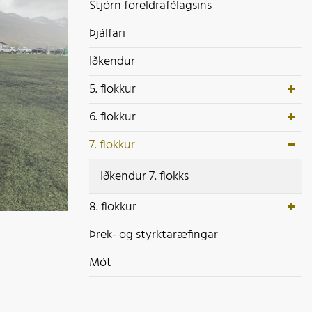
ek- og styrktaræfingar
Stjórn foreldrafélagsins
ót
Þjálfari
Iðkendur
5. flokkur
6. flokkur
7. flokkur
Iðkendur 7. flokks
8. flokkur
Þrek- og styrktaræfingar
Mót