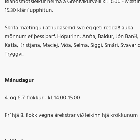
Íslandsmótsleikur heima á Grenivíkurvelli kl. 16.00 - Mæti
15.30 klár í upphitun.
Skrifa mætingu í athugasemd svo ég geti reddað auka
mönnum ef þess þarf. Hópurinn: Aníta, Baldur, Jón Barði,
Katla, Kristjana, Maciej, Móa, Selma, Siggi, Smári, Svavar 
Tryggvi.
Mánudagur
4. og 6-7. flokkur - kl. 14.00-15.00
Frí hjá 8. flokk vegna árekstrar við leikinn hjá krökkunum