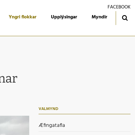
FACEBOOK
Yngri flokkar
Upplýsingar
Myndir
ingatafla
Treyjan
jórn foreldrafélagsins
Ársmiðar
álfari
Gestabók
nar
kendur
 flokkur
 flokkur
VALMYND
 flokkur
 flokkur
Æfingatafla