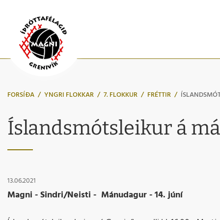
FORSÍÐA
/
YNGRI FLOKKAR
/
7. FLOKKUR
/
FRÉTTIR
/
ÍSLANDSMÓT
Íslandsmótsleikur á m
13.06.2021
Magni - Sindri/Neisti - Mánudagur - 14. júní