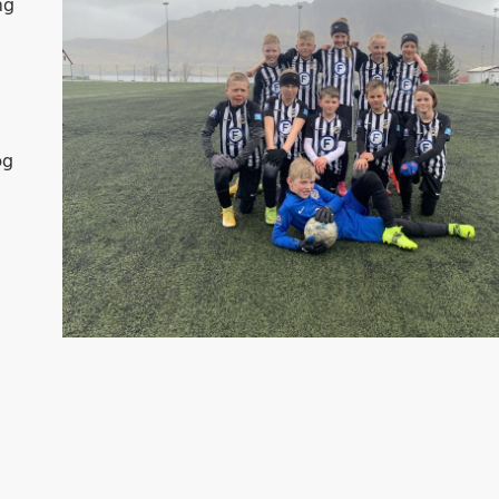
Þr
ng
M
og