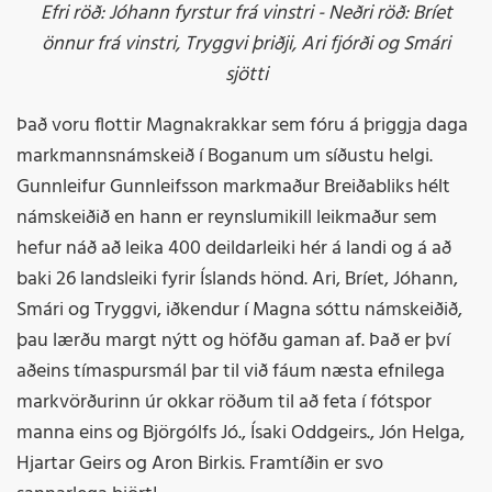
Efri röð: Jóhann fyrstur frá vinstri - Neðri röð: Bríet
önnur frá vinstri, Tryggvi þriðji, Ari fjórði og Smári
sjötti
Það voru flottir Magnakrakkar sem fóru á þriggja daga
markmannsnámskeið í Boganum um síðustu helgi.
Gunnleifur Gunnleifsson markmaður Breiðabliks hélt
námskeiðið en hann er reynslumikill leikmaður sem
hefur náð að leika 400 deildarleiki hér á landi og á að
baki 26 landsleiki fyrir Íslands hönd. Ari, Bríet, Jóhann,
Smári og Tryggvi, iðkendur í Magna sóttu námskeiðið,
þau lærðu margt nýtt og höfðu gaman af. Það er því
aðeins tímaspursmál þar til við fáum næsta efnilega
markvörðurinn úr okkar röðum til að feta í fótspor
manna eins og Björgólfs Jó., Ísaki Oddgeirs., Jón Helga,
Hjartar Geirs og Aron Birkis. Framtíðin er svo