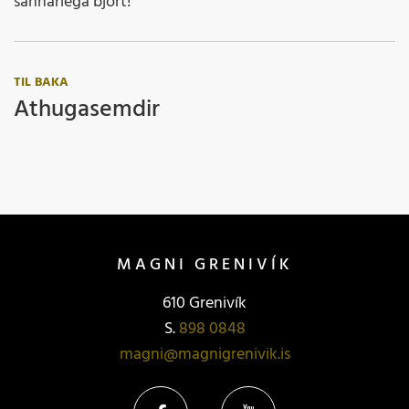
sannarlega björt!
TIL BAKA
Athugasemdir
MAGNI GRENIVÍK
610 Grenivík
S.
898 0848
magni@magnigrenivik.is