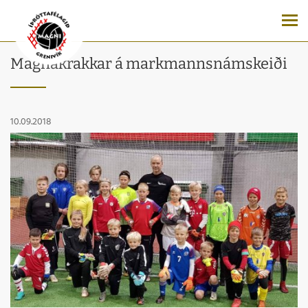
Magnakrakkar á markmannsnámskeiði
10.09.2018