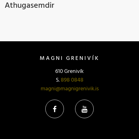
Athugasemdir
MAGNI GRENIVÍK
610 Grenivík
S.
898 0848
magni@magnigrenivik.is