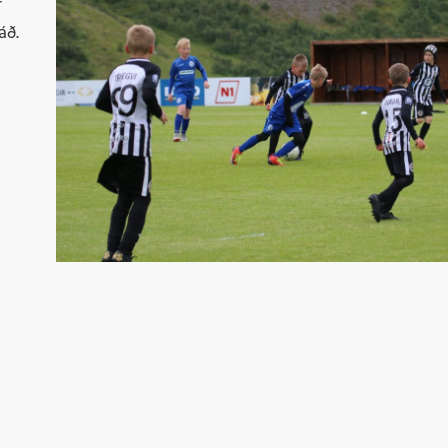
Þr
r
áð.
M