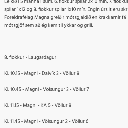
Leikið í 5 manna liðum. 6. flokkur spilar 2x10 mín, 7. flokku
spilar 1x12 og 8. flokkur spilar 1x10 mín. Engin úrslit eru skr
Foreldrafélag Magna greiðir mótsgjaldið en krakkarnir fá
mótsgjöf sem að ég kem til ykkar og grill.
8. flokkur - Laugardagur
Kl. 10.15 - Magni - Dalvík 3 - Völlur 8
Kl. 10.45 - Magni - Völsungur 3 - Völlur 7
Kl. 11.15 - Magni - KA 5 - Völlur 8
Kl. 11.45 - Magni - Völsungur 2 - Völlur 6