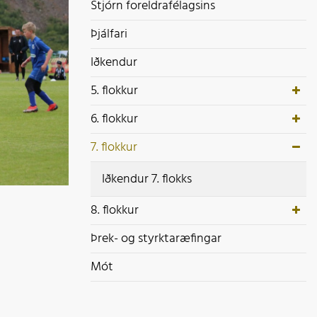
ek- og styrktaræfingar
Stjórn foreldrafélagsins
ót
Þjálfari
Iðkendur
5. flokkur
6. flokkur
7. flokkur
Iðkendur 7. flokks
8. flokkur
Þrek- og styrktaræfingar
Mót