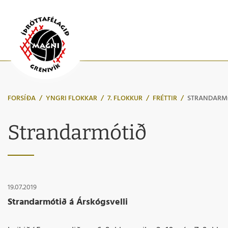
FORSÍÐA
/
YNGRI FLOKKAR
/
7. FLOKKUR
/
FRÉTTIR
/
STRANDARM
Strandarmótið
19.07.2019
Strandarmótið á Árskógsvelli