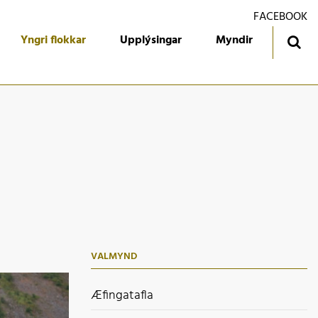
FACEBOOK
Yngri flokkar
Upplýsingar
Myndir
ingatafla
Treyjan
jórn foreldrafélagsins
Ársmiðar
álfari
Gestabók
kendur
 flokkur
 flokkur
VALMYND
 flokkur
 flokkur
Æfingatafla