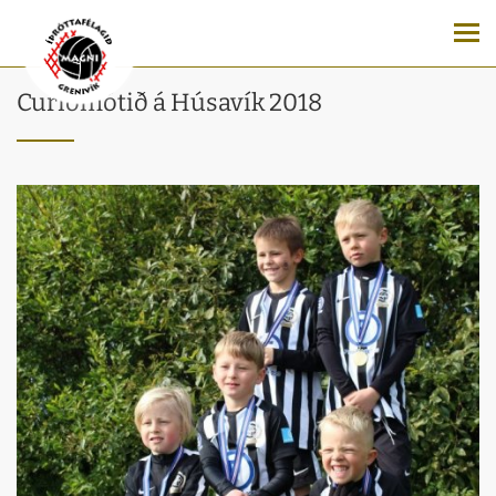
Curiomótið á Húsavík 2018