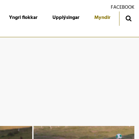
FACEBOOK
Yngri flokkar
Upplýsingar
Myndir
ingatafla
Treyjan
jórn foreldrafélagsins
Ársmiðar
álfari
Gestabók
kendur
 flokkur
 flokkur
 flokkur
 flokkur