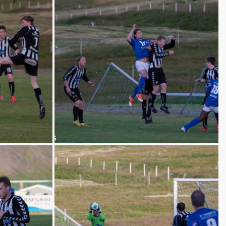
ek- og styrktaræfingar
ót