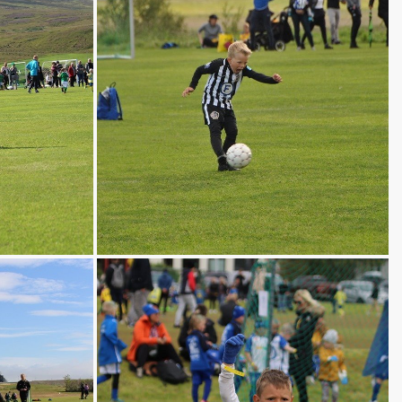
ek- og styrktaræfingar
ót