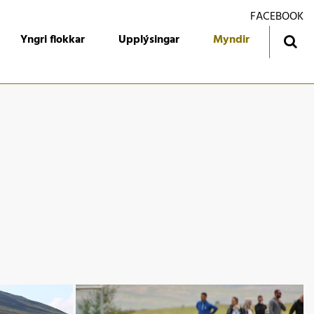
FACEBOOK
Yngri flokkar
Upplýsingar
Myndir
ingatafla
Treyjan
jórn foreldrafélagsins
Ársmiðar
álfari
Gestabók
kendur
 flokkur
 flokkur
 flokkur
 flokkur