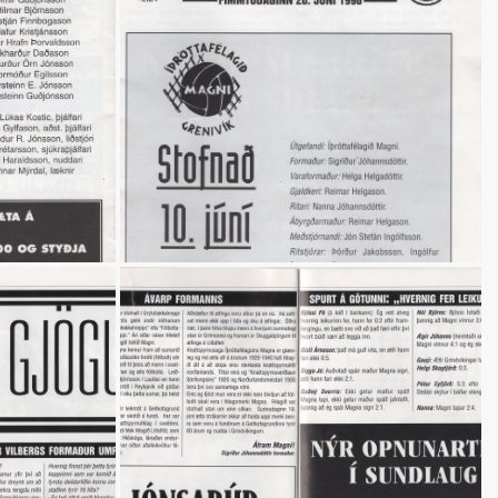
ek- og styrktaræfingar
ót