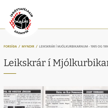
FORSÍÐA
/
MYNDIR
/
LEIKSKRÁR Í MJÓLKURBIKARNUM - 1995 OG 199
Leikskrár í Mjólkurbik