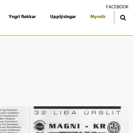
FACEBOOK
Yngri flokkar
Upplýsingar
Myndir
ingatafla
Treyjan
jórn foreldrafélagsins
Ársmiðar
álfari
Gestabók
kendur
 flokkur
 flokkur
 flokkur
 flokkur