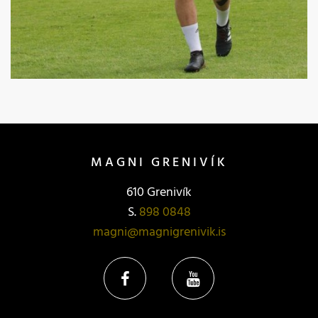
MAGNI GRENIVÍK
610 Grenivík
S.
898 0848
magni@magnigrenivik.is