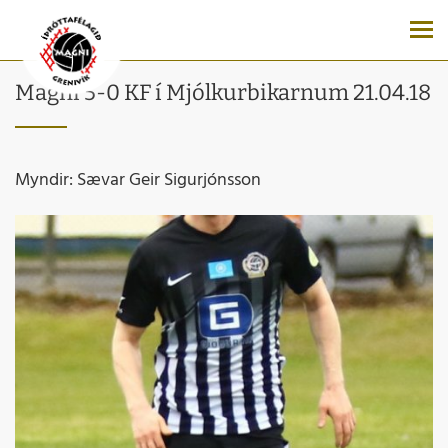
Magni 5-0 KF í Mjólkurbikarnum 21.04.18
Myndir: Sævar Geir Sigurjónsson