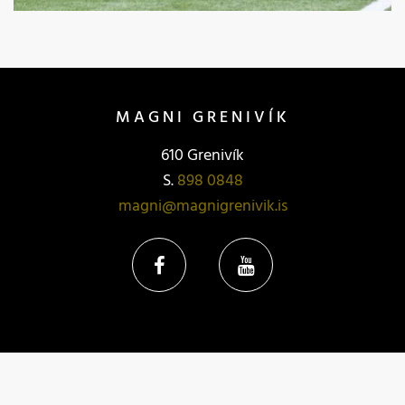
MAGNI GRENIVÍK
610 Grenivík
S.
898 0848
magni@magnigrenivik.is