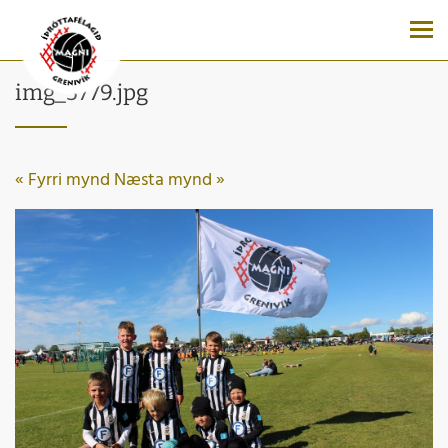
img_5779.jpg
« Fyrri mynd
Næsta mynd »