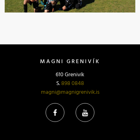
MAGNI GRENIVÍK
610 Grenivík
S.
898 0848
magni@magnigrenivik.is