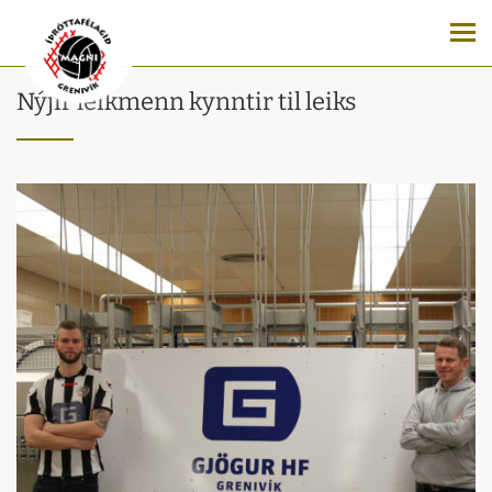
Nýjir leikmenn kynntir til leiks