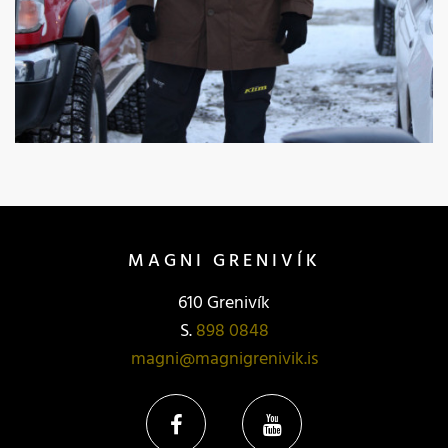
MAGNI GRENIVÍK
610 Grenivík
S.
898 0848
magni@magnigrenivik.is