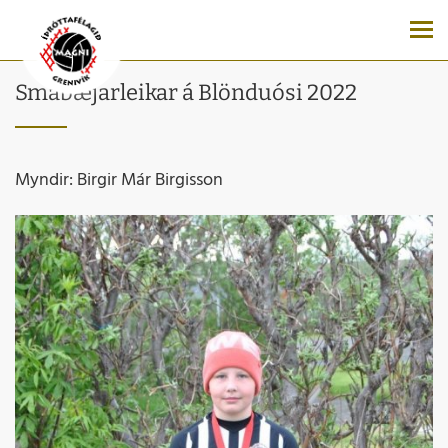
Smábæjarleikar á Blönduósi 2022
Myndir: Birgir Már Birgisson