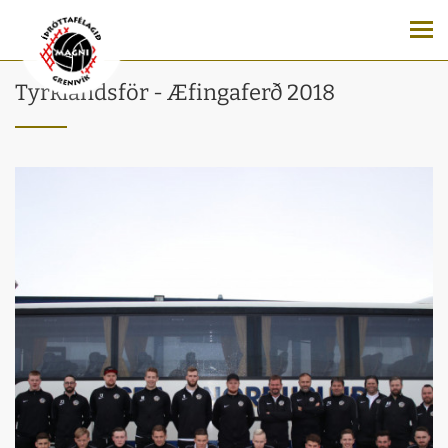
Tyrklandsför - Æfingaferð 2018