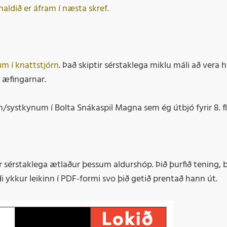
ldið er áfram í næsta skref.
m í knattstjórn
. Það skiptir sérstaklega miklu máli að vera 
 æfingarnar.
/systkynum í Bolta Snákaspil Magna sem ég útbjó fyrir 8. f
 sérstaklega ætlaður þessum aldurshóp. Þið þurfið tening, 
di ykkur leikinn í PDF-formi svo þið getið prentað hann út.