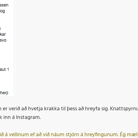
m er verið að hvetja krakka til þess að hreyfa sig. Knattspy
k inn á Instagram.
ið á vellinum ef að við náum stjórn á hreyfingunum. Ég mæl