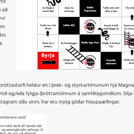
Þr
tir
m að
M
Því
eim
áss
a
 íþróttastarfi heldur en í þrek- og styrkartímunum hjá Magna
kmið og/eða fylgja íþróttamönnum á samfélagsmiðlum. Silja Ú
stagram síðu sinni. Þar eru mjög góðar hlaupaæfingar.