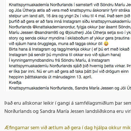
Það eru allskonar leikir í gangi á samfélagsmiðlum þar se
Norðurlands og Sandra María Jessen landsliðskona eru vir
Æfingarnar sem við ætlum að gera í dag hjálpa okkur mik