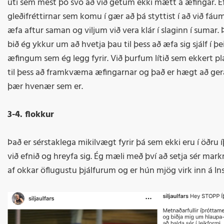
úti sem mest þó svo að við getum ekki mætt á æfingar. Ef
gleðifréttirnar sem komu í gær að þá styttist í að við fáu
æfa aftur saman og viljum við vera klár í slaginn í sumar. 
bið ég ykkur um að hvetja þau til þess að æfa sig sjálf í þ
æfingum sem ég legg fyrir. Við þurfum lítið sem ekkert pl
til þess að framkvæma æfingarnar og það er hægt að ger
þær hvenær sem er.
3-4. flokkur
Það er sérstaklega mikilvægt fyrir þá sem ekki eru í öðru
við efnið og hreyfa sig. Ég mæli með því að setja sér mar
af okkar öflugustu þjálfurum og er hún mjög virk inn á In