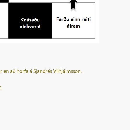
r en að horfa á Sjandrés Vilhjálmsson.
c.