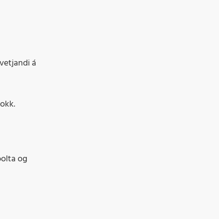
hvetjandi á
lokk.
bolta og