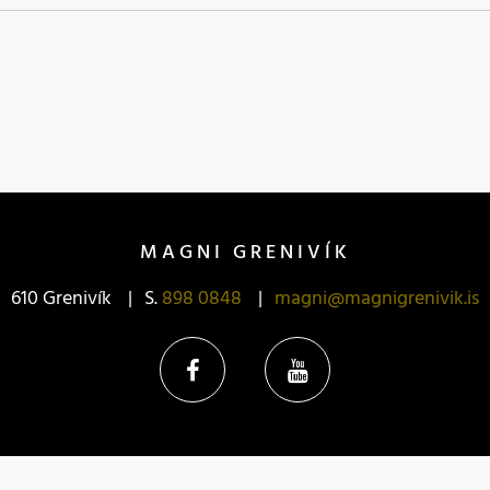
MAGNI GRENIVÍK
610 Grenivík
S.
898 0848
magni@magnigrenivik.is