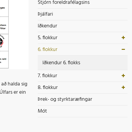
ek- og styrktaræfingar
Stjórn foreldrafélagsins
ót
Þjálfari
Iðkendur
5. flokkur
6. flokkur
Iðkendur 6. flokks
7. flokkur
 að halda sig
8. flokkur
lfars er ein
Þrek- og styrktaræfingar
Mót