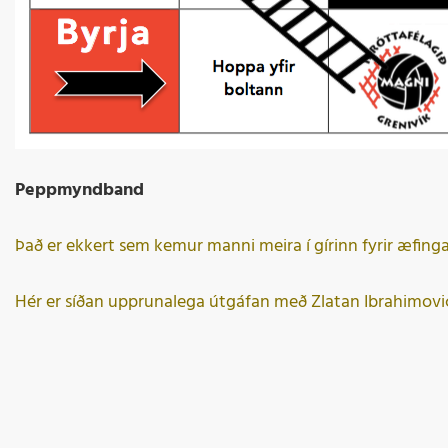
Peppmyndband
Það er ekkert sem kemur manni meira í gírinn fyrir æfinga
Hér er síðan upprunalega útgáfan með Zlatan Ibrahimovi