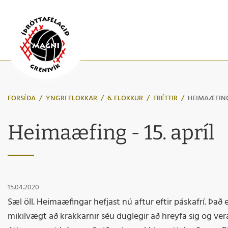
FORSÍÐA
/
YNGRI FLOKKAR
/
6. FLOKKUR
/
FRÉTTIR
/
HEIMAÆFING 
Heimaæfing - 15. apríl
15.04.2020
Sæl öll. Heimaæfingar hefjast nú aftur eftir páskafrí. Það 
mikilvægt að krakkarnir séu duglegir að hreyfa sig og ver