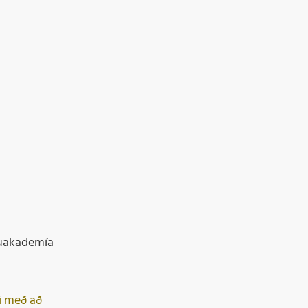
rnuakademía
i með að