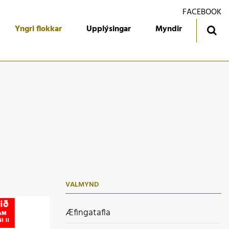
FACEBOOK
Yngri flokkar
Upplýsingar
Myndir
ingatafla
Treyjan
jórn foreldrafélagsins
Ársmiðar
álfari
Gestabók
kendur
 flokkur
 flokkur
VALMYND
 flokkur
 flokkur
Æfingatafla