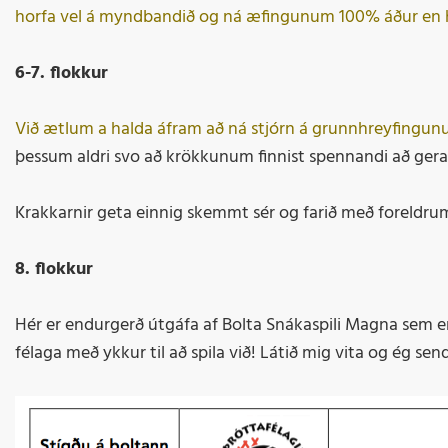
horfa vel á myndbandið og ná æfingunum 100% áður en ha
6-7. flokkur
Við ætlum a halda áfram að ná stjórn á grunnhreyfingunu
þessum aldri svo að krökkunum finnist spennandi að gera
Krakkarnir geta einnig skemmt sér og farið með foreldrum
8. flokkur
Hér er endurgerð útgáfa af Bolta Snákaspili Magna sem er
félaga með ykkur til að spila við! Látið mig vita og ég sen