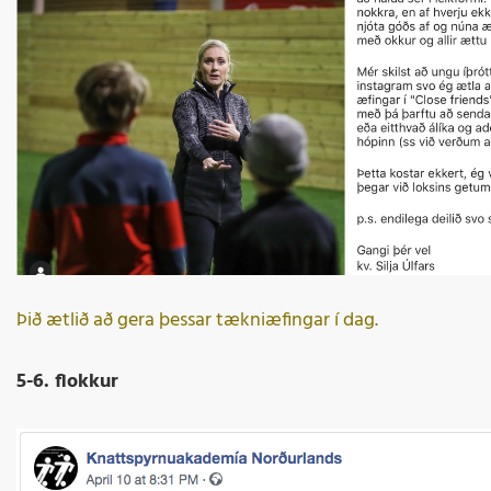
Þið ætlið að gera þessar tækniæfingar í dag.
5-6. flokkur