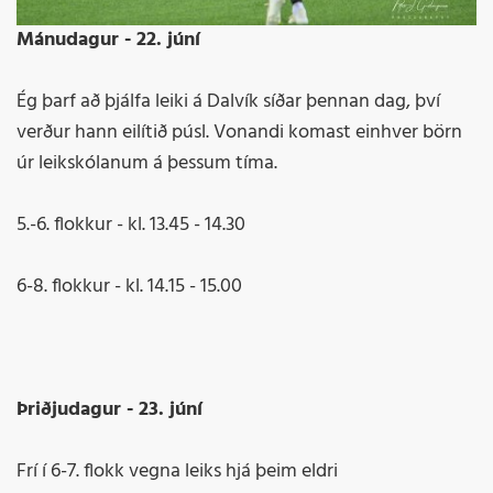
Mánudagur - 22. júní
Ég þarf að þjálfa leiki á Dalvík síðar þennan dag, því
verður hann eilítið púsl. Vonandi komast einhver börn
úr leikskólanum á þessum tíma.
5.-6. flokkur - kl. 13.45 - 14.30
6-8. flokkur - kl. 14.15 - 15.00
Þriðjudagur - 23. júní
Frí í 6-7. flokk vegna leiks hjá þeim eldri