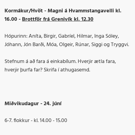
Kormákur/Hvöt - Magni á Hvammstangavelli kl.
16.00 -
Brottför frá Grenivík kl. 12.30
Hópurinn: Aníta, Birgir, Gabríel, Hilmar, Inga Sóley,
Jóhann, Jón Barði, Móa, Olgeir, Rúnar, Siggi og Tryggvi.
Stefnum á að fara á einkabílum. Hverjir ætla fara,
hverjir þurfa far? Skrifa í athugasemd.
Miðvikudagur - 24. júní
6-7. flokkur - kl. 14.00 - 15.00