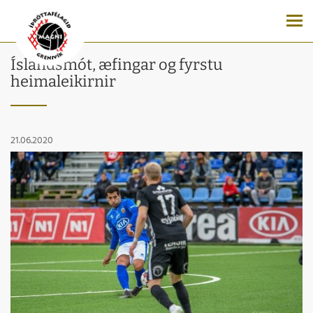
Íslandsmót, æfingar og fyrstu
heimaleikirnir
21.06.2020