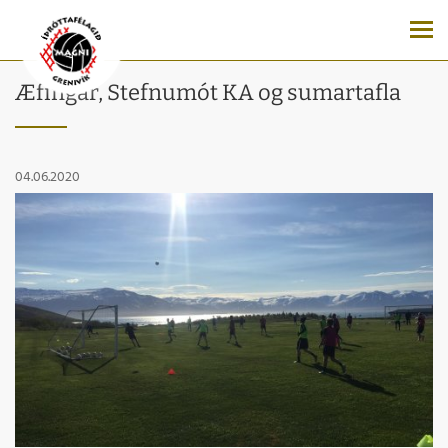
Æfingar, Stefnumót KA og sumartafla
04.06.2020