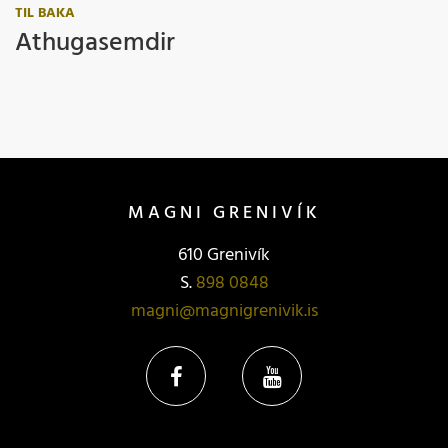
TIL BAKA
Athugasemdir
MAGNI GRENIVÍK
610 Grenivík
S.
898 0848
magni@magnigrenivik.is