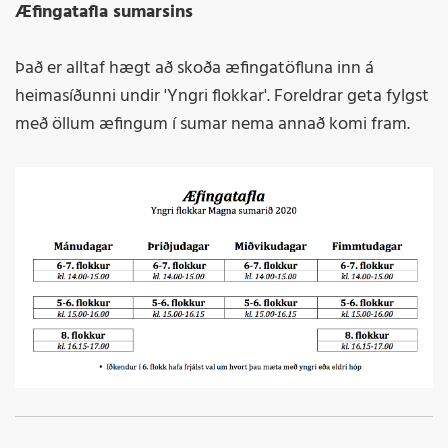
Æfingatafla sumarsins
Það er alltaf hægt að skoða æfingatöfluna inn á
heimasíðunni undir 'Yngri flokkar'. Foreldrar geta fylgst
með öllum æfingum í sumar nema annað komi fram.