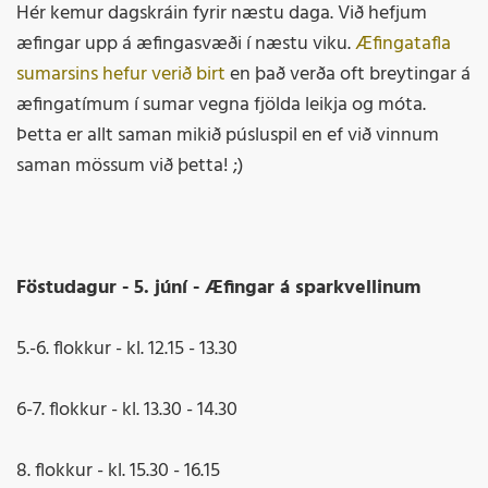
Hér kemur dagskráin fyrir næstu daga. Við hefjum
æfingar upp á æfingasvæði í næstu viku.
Æfingatafla
sumarsins hefur verið birt
en það verða oft breytingar á
æfingatímum í sumar vegna fjölda leikja og móta.
Þetta er allt saman mikið púsluspil en ef við vinnum
saman mössum við þetta! ;)
Föstudagur - 5. júní - Æfingar á sparkvellinum
5.-6. flokkur - kl. 12.15 - 13.30
6-7. flokkur - kl. 13.30 - 14.30
8. flokkur - kl. 15.30 - 16.15