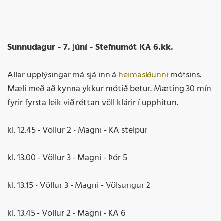
Sunnudagur - 7. júní - Stefnumót KA 6.kk.
Allar upplýsingar má sjá inn á
heimasíðunni
mótsins.
Mæli með að kynna ykkur mótið betur. Mæting 30 mín
fyrir fyrsta leik við réttan völl klárir í upphitun.
kl. 12.45 - Völlur 2 - Magni - KA stelpur
kl. 13.00 - Völlur 3 - Magni - Þór 5
kl. 13.15 - Völlur 3 - Magni - Völsungur 2
kl. 13.45 - Völlur 2 - Magni - KA 6