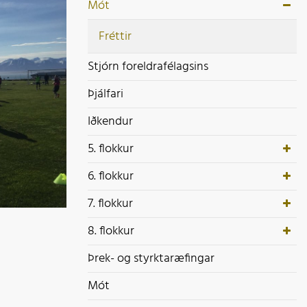
ek- og styrktaræfingar
Mót
ót
Fréttir
Stjórn foreldrafélagsins
Þjálfari
Iðkendur
5. flokkur
6. flokkur
7. flokkur
8. flokkur
Þrek- og styrktaræfingar
Mót