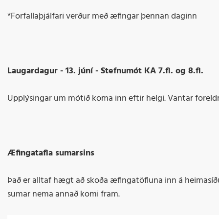
*Forfallaþjálfari verður með æfingar þennan daginn
Laugardagur - 13. júní - Stefnumót KA 7.fl. og 8.fl.
Upplýsingar um mótið koma inn eftir helgi. Vantar foreldr
Æfingatafla sumarsins
Það er alltaf hægt að skoða æfingatöfluna inn á heimasíðu
sumar nema annað komi fram.