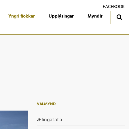
FACEBOOK
Yngri flokkar
Upplýsingar
Myndir
ingatafla
Treyjan
jórn foreldrafélagsins
Ársmiðar
álfari
Gestabók
kendur
 flokkur
 flokkur
VALMYND
 flokkur
 flokkur
Æfingatafla