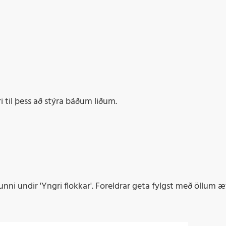
i til þess að stýra báðum liðum.
nni undir 'Yngri flokkar'. Foreldrar geta fylgst með öllum 