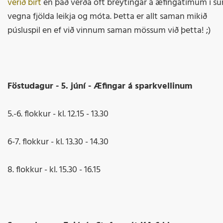
verið birt
en það verða oft breytingar á æfingatímum í s
vegna fjölda leikja og móta. Þetta er allt saman mikið
púsluspil en ef við vinnum saman mössum við þetta! ;)
Föstudagur - 5. júní - Æfingar á sparkvellinum
5.-6. flokkur - kl. 12.15 - 13.30
6-7. flokkur - kl. 13.30 - 14.30
8. flokkur - kl. 15.30 - 16.15