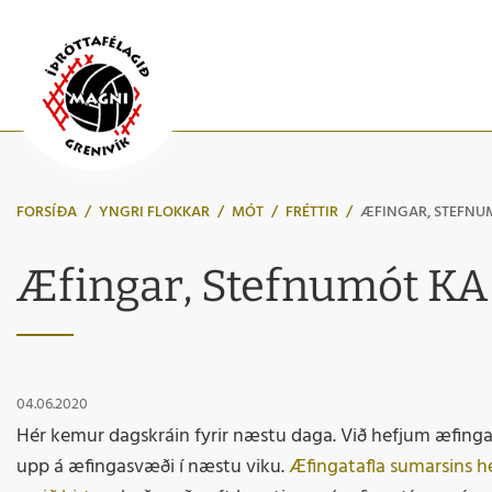
FORSÍÐA
/
YNGRI FLOKKAR
/
MÓT
/
FRÉTTIR
/
ÆFINGAR, STEFNU
Æfingar, Stefnumót KA
04.06.2020
Hér kemur dagskráin fyrir næstu daga. Við hefjum æfinga
upp á æfingasvæði í næstu viku.
Æfingatafla sumarsins h