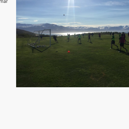
Þr
umar
M