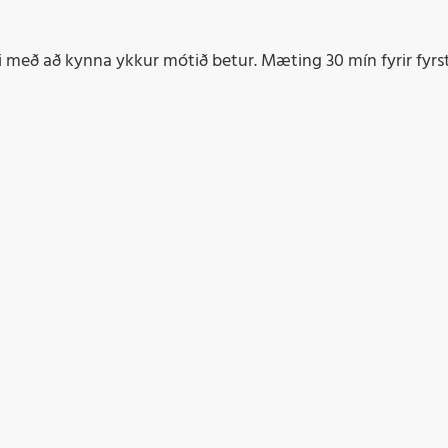
 með að kynna ykkur mótið betur. Mæting 30 mín fyrir fyrsta