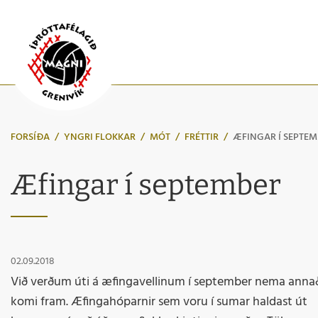
FORSÍÐA
/
YNGRI FLOKKAR
/
MÓT
/
FRÉTTIR
/
ÆFINGAR Í SEPTEM
Æfingar í september
02.09.2018
Við verðum úti á æfingavellinum í september nema anna
komi fram. Æfingahóparnir sem voru í sumar haldast út