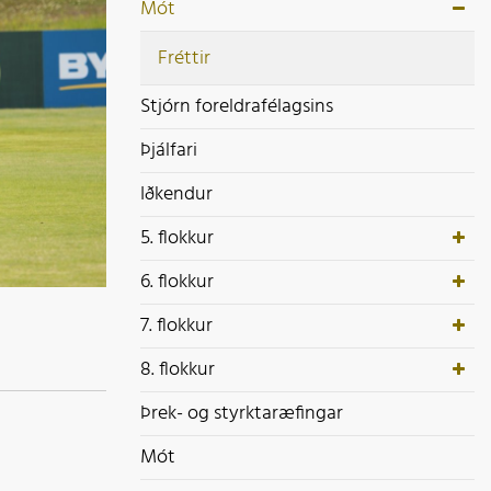
ek- og styrktaræfingar
Mót
ót
Fréttir
Stjórn foreldrafélagsins
Þjálfari
Iðkendur
5. flokkur
6. flokkur
7. flokkur
8. flokkur
Þrek- og styrktaræfingar
Mót