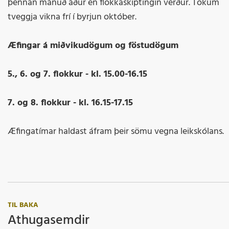
þennan mánuð áður en flokkaskiptingin verður. Tökum
tveggja vikna frí í byrjun október.
Æfingar á miðvikudögum og föstudögum
5., 6. og 7. flokkur - kl. 15.00-16.15
7. og 8. flokkur - kl. 16.15-17.15
Æfingatímar haldast áfram þeir sömu vegna leikskólans.
TIL BAKA
Athugasemdir