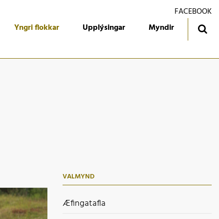
FACEBOOK
Yngri flokkar
Upplýsingar
Myndir
ingatafla
Treyjan
jórn foreldrafélagsins
Ársmiðar
álfari
Gestabók
kendur
 flokkur
 flokkur
VALMYND
 flokkur
 flokkur
Æfingatafla