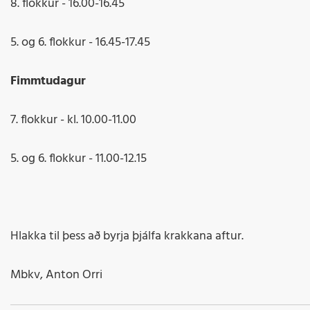
8. flokkur - 16.00-16.45
5. og 6. flokkur - 16.45-17.45
Fimmtudagur
7. flokkur - kl. 10.00-11.00
5. og 6. flokkur - 11.00-12.15
Hlakka til þess að byrja þjálfa krakkana aftur.
Mbkv, Anton Orri