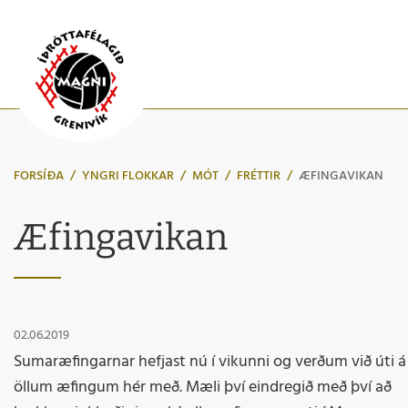
FORSÍÐA
/
YNGRI FLOKKAR
/
MÓT
/
FRÉTTIR
/
ÆFINGAVIKAN
Æfingavikan
02.06.2019
Sumaræfingarnar hefjast nú í vikunni og verðum við úti á
öllum æfingum hér með. Mæli því eindregið með því að