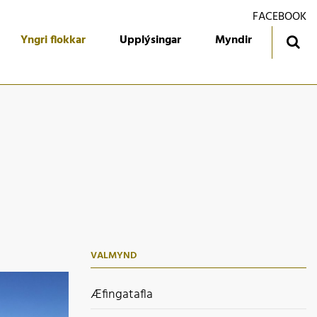
FACEBOOK
Yngri flokkar
Upplýsingar
Myndir
ingatafla
Treyjan
jórn foreldrafélagsins
Ársmiðar
álfari
Gestabók
kendur
 flokkur
 flokkur
VALMYND
 flokkur
 flokkur
Æfingatafla