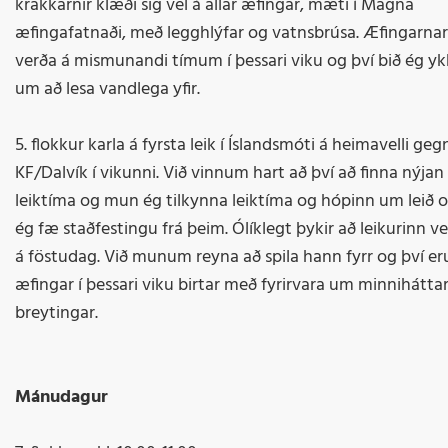
krakkarnir klæði sig vel á allar æfingar, mæti í Magna
æfingafatnaði, með legghlýfar og vatnsbrúsa. Æfingarnar
verða á mismunandi tímum í þessari viku og því bið ég yk
um að lesa vandlega yfir.
5. flokkur karla á fyrsta leik í Íslandsmóti á heimavelli geg
KF/Dalvík í vikunni. Við vinnum hart að því að finna nýjan
leiktíma og mun ég tilkynna leiktíma og hópinn um leið 
ég fæ staðfestingu frá þeim. Ólíklegt þykir að leikurinn ve
á föstudag. Við munum reyna að spila hann fyrr og því er
æfingar í þessari viku birtar með fyrirvara um minnihátta
breytingar.
Mánudagur