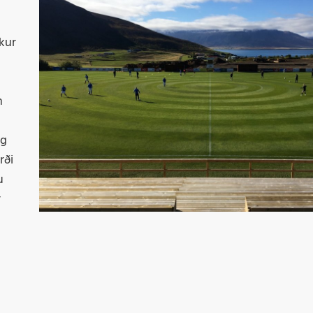
Þr
M
kur
n
og
rði
u
r