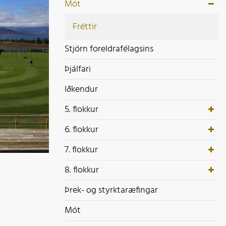
ek- og styrktaræfingar
Mót
ót
Fréttir
Stjórn foreldrafélagsins
Þjálfari
Iðkendur
5. flokkur
6. flokkur
7. flokkur
8. flokkur
Þrek- og styrktaræfingar
Mót