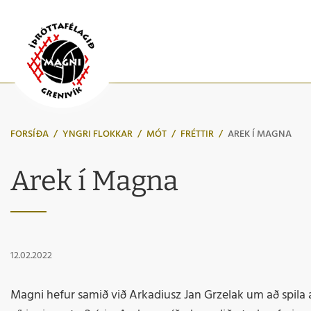
FORSÍÐA
/
YNGRI FLOKKAR
/
MÓT
/
FRÉTTIR
/
AREK Í MAGNA
Arek í Magna
12.02.2022
Magni hefur samið við Arkadiusz Jan Grzelak um að spila 