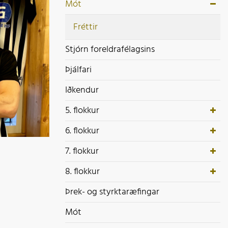
ek- og styrktaræfingar
Mót
ót
Fréttir
Stjórn foreldrafélagsins
Þjálfari
Iðkendur
5. flokkur
6. flokkur
7. flokkur
8. flokkur
Þrek- og styrktaræfingar
Mót