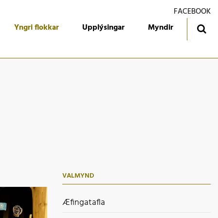
FACEBOOK
Yngri flokkar
Upplýsingar
Myndir
ingatafla
Treyjan
jórn foreldrafélagsins
Ársmiðar
álfari
Gestabók
kendur
 flokkur
 flokkur
VALMYND
 flokkur
 flokkur
Æfingatafla