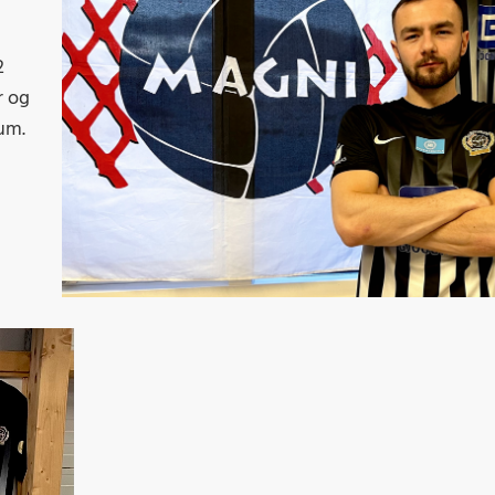
Þr
M
2
r og
um.