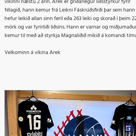
víkinni næstu 2 árin. Arek er gríðarlegur liðsstyrkur fyrir
félagið, hann kemur frá Leikni Fáskrúðsfirði þar sem hann
hefur leikið allan sinn feril eða 263 leiki og skorað í þeim 2
mörk og var fyrirliði liðsins. Hann er varnar og miðjumaðu
kemur til með að styrkja Magnaliðið mikið á komandi tím
Velkominn á víkina Arek