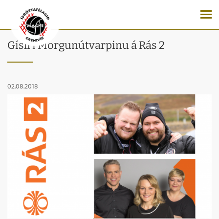
Gísli í Morgunútvarpinu á Rás 2
02.08.2018