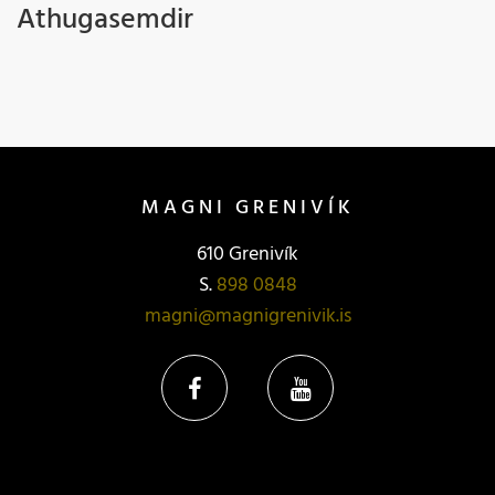
Athugasemdir
MAGNI GRENIVÍK
610 Grenivík
S.
898 0848
magni@magnigrenivik.is