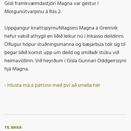
Gísli framkvæmdastjóri Magna var gestur í
Morgunútvarpinu á Rás 2.
Uppgangur knattspyrnufélagsins Magna á Grenivík
hefur vakið athygli en liðið leikur nú í Inkasso deildinni.
Öflugur hópur stuðningsmanna og bæjarbúa tók sig til
þegar liðið komst upp um deild og smíðaði stúku við
heimavöllinn. Við heyrðum í Gísla Gunnari Oddgeirssyni
hjá Magna.
-
Hlusta má á þáttinn með því að smella hér
TIL BAKA