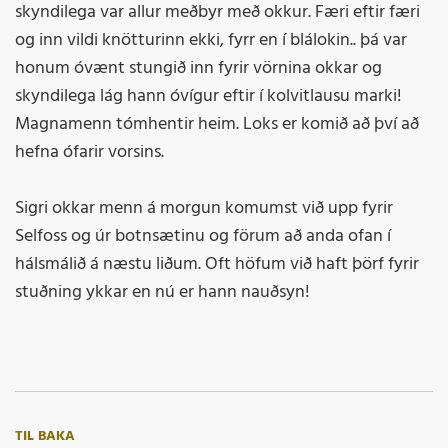
skyndilega var allur meðbyr með okkur. Færi eftir færi
og inn vildi knötturinn ekki, fyrr en í blálokin.. þá var
honum óvænt stungið inn fyrir vörnina okkar og
skyndilega lág hann óvígur eftir í kolvitlausu marki!
Magnamenn tómhentir heim. Loks er komið að því að
hefna ófarir vorsins.
Sigri okkar menn á morgun komumst við upp fyrir
Selfoss og úr botnsætinu og förum að anda ofan í
hálsmálið á næstu liðum. Oft höfum við haft þörf fyrir
stuðning ykkar en nú er hann nauðsyn!
TIL BAKA