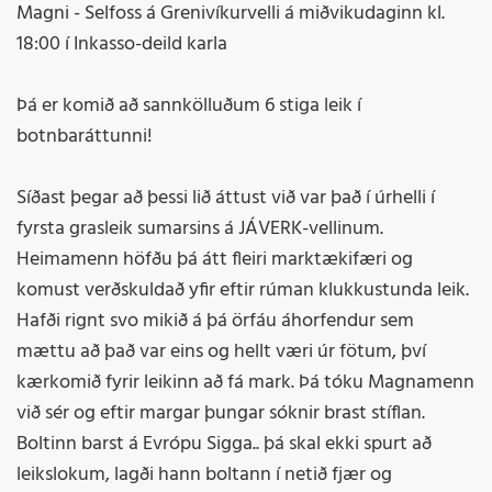
Magni - Selfoss á Grenivíkurvelli á miðvikudaginn kl.
18:00 í Inkasso-deild karla
Þá er komið að sannkölluðum 6 stiga leik í
botnbaráttunni!
Síðast þegar að þessi lið áttust við var það í úrhelli í
fyrsta grasleik sumarsins á JÁVERK-vellinum.
Heimamenn höfðu þá átt fleiri marktækifæri og
komust verðskuldað yfir eftir rúman klukkustunda leik.
Hafði rignt svo mikið á þá örfáu áhorfendur sem
mættu að það var eins og hellt væri úr fötum, því
kærkomið fyrir leikinn að fá mark. Þá tóku Magnamenn
við sér og eftir margar þungar sóknir brast stíflan.
Boltinn barst á Evrópu Sigga.. þá skal ekki spurt að
leikslokum, lagði hann boltann í netið fjær og