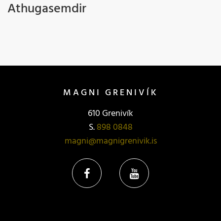
Athugasemdir
MAGNI GRENIVÍK
610 Grenivík
S.
898 0848
magni@magnigrenivik.is