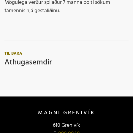
Mögulega verður spilaður 7 manna bolti sökum
fámennis hjá gestaliðinu.
TIL BAKA
Athugasemdir
MAGNI GRENIVÍK
610 Grenivík