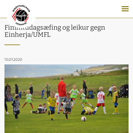
Fimmtudagsæfing og leikur gegn
Einherja/UMFL
15.07.2020