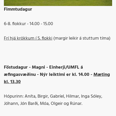
Fimmtudagur
6-8. flokkur - 14.00 - 15.00
Frí hjá krökkum í 5. flokki
(margir leikir á stuttum tíma)
Föstudagur -
Magni - Einherji/UMFL á
æfingasvæðinu - Nýr leiktími er kl. 14.00 -
Mæting
kl. 13.30
Hópurinn: Aníta, Birgir, Gabríel, Hilmar, Inga Sóley,
Jóhann, Jón Barði, Móa, Olgeir og Rúnar.