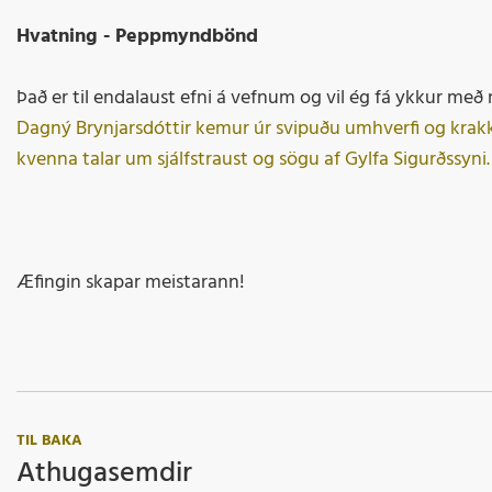
Hvatning - Peppmyndbönd
Það er til endalaust efni á vefnum og vil ég fá ykkur með mér
Dagný Brynjarsdóttir kemur úr svipuðu umhverfi og krakka
kvenna talar um sjálfstraust og sögu af Gylfa Sigurðssyni.
Æfingin skapar meistarann!
TIL BAKA
Athugasemdir