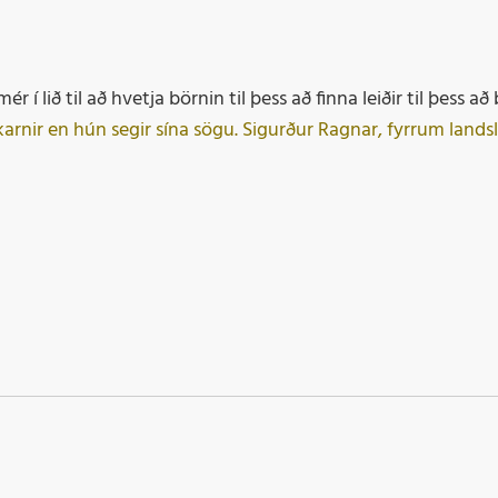
 í lið til að hvetja börnin til þess að finna leiðir til þess að
rnir en hún segir sína sögu.
Sigurður Ragnar, fyrrum landsli