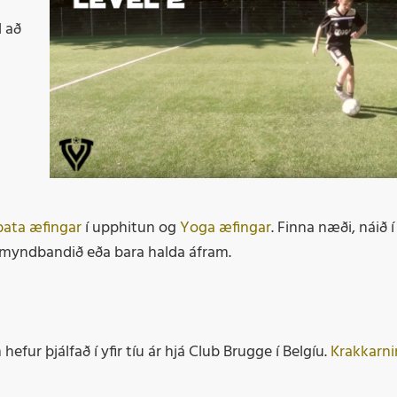
Þr
l að
M
bata æfingar
í upphitun og
Yoga æfingar
. Finna næði, náið 
a myndbandið eða bara halda áfram.
ur þjálfað í yfir tíu ár hjá Club Brugge í Belgíu.
Krakkarni