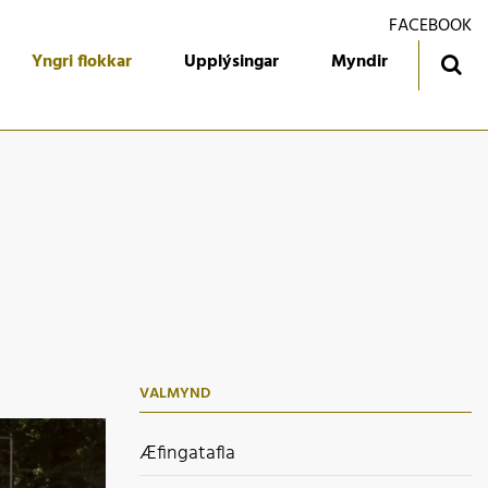
FACEBOOK
Yngri flokkar
Upplýsingar
Myndir
ingatafla
Treyjan
jórn foreldrafélagsins
Ársmiðar
álfari
Gestabók
kendur
 flokkur
 flokkur
VALMYND
 flokkur
 flokkur
Æfingatafla