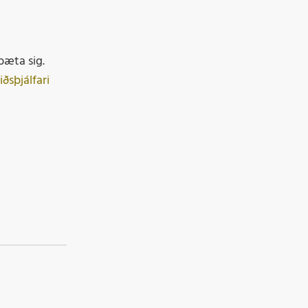
 bæta sig.
ðsþjálfari