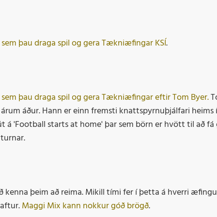
r sem þau draga spil og gera Tækniæfingar KSÍ
.
r sem þau draga spil og gera Tækniæfingar eftir Tom Byer.
T
árum áður. Hann er einn fremsti knattspyrnuþjálfari heims 
 á 'Football starts at home' þar sem börn er hvött til að fá
turnar.
kenna þeim að reima. Mikill tími fer í þetta á hverri æfingu
 aftur.
Maggi Mix kann nokkur góð brögð
.