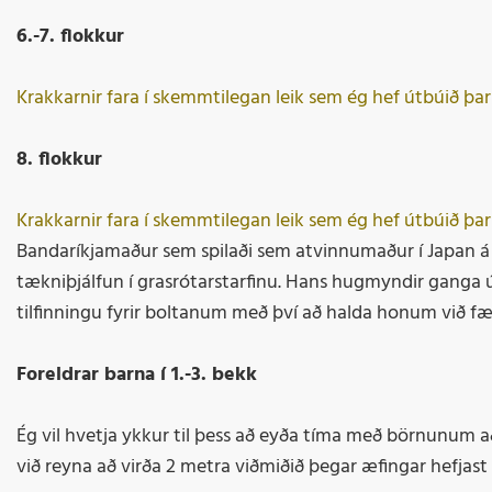
6.-7. flokkur
Krakkarnir fara í skemmtilegan leik sem ég hef útbúið þa
8. flokkur
Krakkarnir fara í skemmtilegan leik sem ég hef útbúið þa
Bandaríkjamaður sem spilaði sem atvinnumaður í Japan á 
tækniþjálfun í grasrótarstarfinu. Hans hugmyndir ganga út
tilfinningu fyrir boltanum með því að halda honum við fæ
Foreldrar barna í 1.-3. bekk
Ég vil hvetja ykkur til þess að eyða tíma með börnunum að 
við reyna að virða 2 metra viðmiðið þegar æfingar hefjast