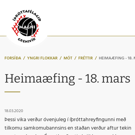
FORSÍÐA
/
YNGRI FLOKKAR
/
MÓT
/
FRÉTTIR
/
HEIMAÆFING - 18.
Heimaæfing - 18. mars
18.03.2020
Þessi vika verður óvenjuleg í íþróttahreyfingunni með
tilkomu samkomubannsins en staðan verður aftur tekin