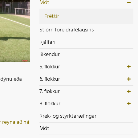
ek- og styrktaræfingar
Mót
ót
Fréttir
Stjórn foreldrafélagsins
Þjálfari
Iðkendur
5. flokkur
í dýnu eða
6. flokkur
7. flokkur
8. flokkur
Þrek- og styrktaræfingar
r reyna að ná
Mót