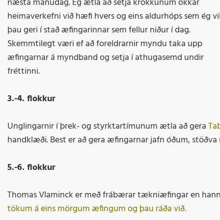
næsta mánudag. Ég ætla að setja krökkunum okkar
heimaverkefni við hæfi hvers og eins aldurhóps sem ég vi
þau geri í stað æfingarinnar sem fellur niður í dag.
Skemmtilegt væri ef að foreldrarnir myndu taka upp
æfingarnar á myndband og setja í athugasemd undir
fréttinni.
3.-4. flokkur
Unglingarnir í þrek- og styrktartímunum ætla að gera
Ta
handklæði. Best er að gera æfingarnar jafn óðum, stöðv
5.-6. flokkur
Thomas Vlaminck er með frábærar tækniæfingar en hann hef
tökum á eins mörgum æfingum og þau ráða við.