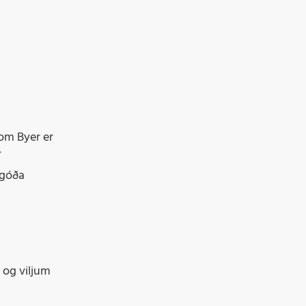
om Byer er
í
 góða
 og viljum