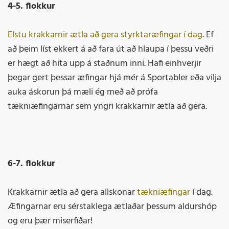
4-5. flokkur
Elstu krakkarnir ætla að gera styrktaræfingar í dag
. Ef
að þeim líst ekkert á að fara út að hlaupa í þessu veðri
er hægt að hita upp á staðnum inni. Hafi einhverjir
þegar gert þessar æfingar hjá mér á Sportabler eða vilja
auka áskorun þá mæli ég með að prófa
tækniæfingarnar sem yngri krakkarnir ætla að gera.
6-7. flokkur
Krakkarnir ætla að gera allskonar
tækniæfingar
í dag.
Æfingarnar eru sérstaklega ætlaðar þessum aldurshóp
og eru þær miserfiðar!