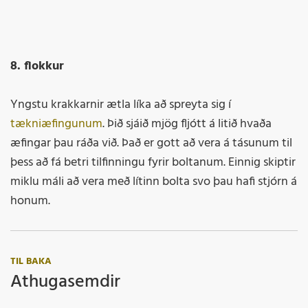
8. flokkur
Yngstu krakkarnir ætla líka að spreyta sig í
tækniæfingunum
. Þið sjáið mjög fljótt á litið hvaða
æfingar þau ráða við. Það er gott að vera á tásunum til
þess að fá betri tilfinningu fyrir boltanum. Einnig skiptir
miklu máli að vera með lítinn bolta svo þau hafi stjórn á
honum.
TIL BAKA
Athugasemdir