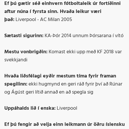
Ef þú gætir séð einhvern fótboltaleik úr fortíðinni
aftur núna í fyrsta sinn. Hvaða leikur væri
það:
Liverpool - AC Milan 2005
Sætasti sigurinn:
KA-Þór 2014 unnum Þórsarana í vító
Mestu vonbrigðin:
Komast ekki upp með KF 2018 var
svekkjandi
Hvaða liðsfélagi eyðir mestum tíma fyrir framan
spegilinn:
ekki hugmynd en geri ráð fyrir því að Rúnar
og Ágúst geri lítið annað en að spegla sig
Uppáhalds lið í enska:
Liverpool
Ef þú fengir að velja einn leikmann úr öðru íslensku