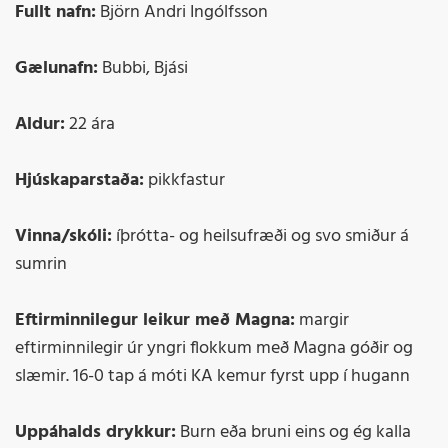
Fullt nafn:
Björn Andri Ingólfsson
Gælunafn:
Bubbi, Bjási
Aldur:
22 ára
Hjúskaparstaða:
pikkfastur
Vinna/skóli:
íþrótta- og heilsufræði og svo smiður á
sumrin
Eftirminnilegur leikur með Magna:
margir
eftirminnilegir úr yngri flokkum með Magna góðir og
slæmir. 16-0 tap á móti KA kemur fyrst upp í hugann
Uppáhalds drykkur:
Burn eða bruni eins og ég kalla