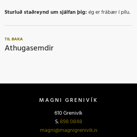
Sturluð staðreynd um sjálfan þig:
ég er frábær í pílu.
TIL BAKA
Athugasemdir
MAGNI GRENIVÍK
610 Grenivík
S.
898 0848
magni@magnigrenivik.is