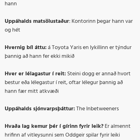
hann
Uppáhalds matsölustaður
: Kontorinn þegar hann var
og hét
Hvernig bíl áttu:
á Toyota Yaris en lykillinn er týndur
þannig að hann fer ekki mikið
Hver er lélagastur í reit:
Steini dogg er annað hvort
bestur eða lélegastur í reit, oftar lélegur þannig að
hann fær mitt atkvæði
Uppáhalds sjónvarpsþáttur:
The Inbetweeners
Hvaða lag kemur þér í gírinn fyrir leik?
Er almennt
hrifinn af vitleysunni sem Oddgeir spilar fyrir leiki