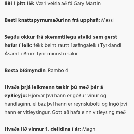
liði í þitt lið:
Væri veisla að fá Gary Martin
Besti knattspyrnumaðurinn frá upphafi:
Messi
Segðu okkur frá skemmtilegu atviki sem gerst
hefur í leik:
fékk beint rautt í æfingaleik í Tyrklandi
Ásamt öðrum fyrir minnstu sakir.
Besta bíómyndin
: Rambo 4
Hvaða þrjá leikmenn tækir þú með þér á
eyðieyju:
Hjörvar því hann er góður vinur og
handlaginn, el baz því hann er reynslubolti og Ingó því
hann er vitleysingur. Gott að hafa einn vitleysing með
Hvaða lið vinnur 1. deildina í ár:
Magni