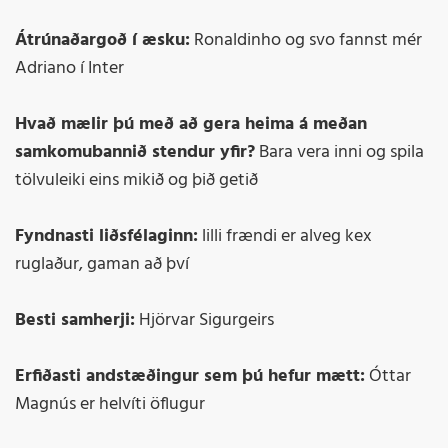
Átrúnaðargoð í æsku:
Ronaldinho og svo fannst mér
Adriano í Inter
Hvað mælir þú með að gera heima á meðan
samkomubannið stendur yfir?
Bara vera inni og spila
tölvuleiki eins mikið og þið getið
Fyndnasti liðsfélaginn:
lilli frændi er alveg kex
ruglaður, gaman að því
Besti samherji:
Hjörvar Sigurgeirs
Erfiðasti andstæðingur sem þú hefur mætt:
Óttar
Magnús er helvíti öflugur