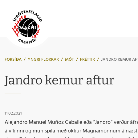
FORSÍÐA
/
YNGRI FLOKKAR
/
MÓT
/
FRÉTTIR
/
JANDRO KEMUR AF
Jandro kemur aftur
11.02.2021
Alejandro Manuel Muñoz Caballe eða “Jandro” verður áf
á víkinni og mun spila með okkur Magnamönnum á næst