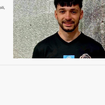
Þr
li,
M