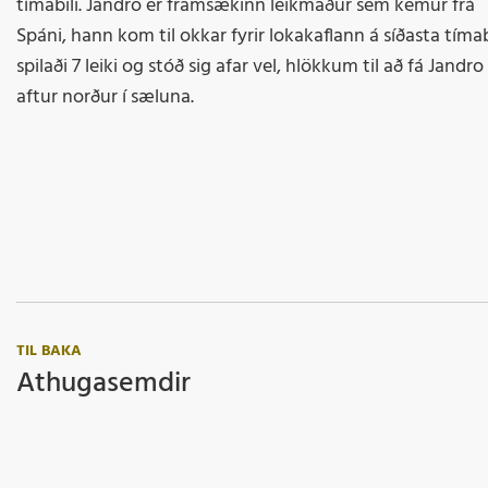
tímabili. Jandro er framsækinn leikmaður sem kemur frá
Spáni, hann kom til okkar fyrir lokakaflann á síðasta tímabi
spilaði 7 leiki og stóð sig afar vel, hlökkum til að fá Jandro
aftur norður í sæluna.
TIL BAKA
Athugasemdir