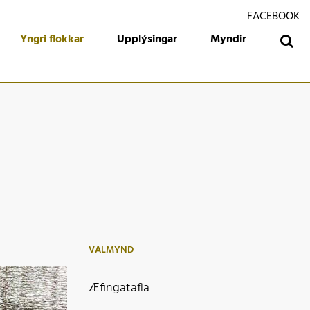
FACEBOOK
Yngri flokkar
Upplýsingar
Myndir
ingatafla
Treyjan
jórn foreldrafélagsins
Ársmiðar
álfari
Gestabók
kendur
 flokkur
 flokkur
VALMYND
 flokkur
 flokkur
Æfingatafla