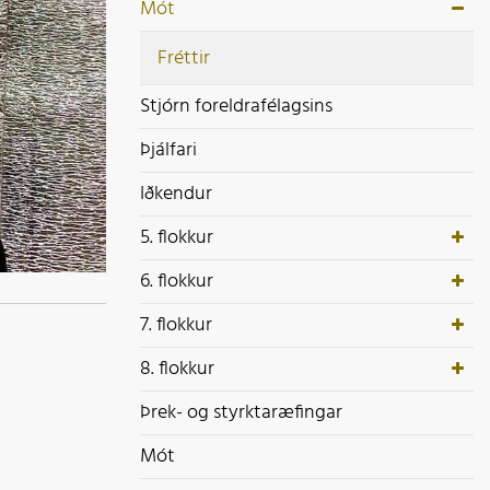
ek- og styrktaræfingar
Mót
ót
Fréttir
Stjórn foreldrafélagsins
Þjálfari
Iðkendur
5. flokkur
6. flokkur
7. flokkur
8. flokkur
Þrek- og styrktaræfingar
Mót