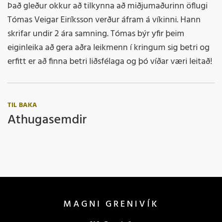
Það gleður okkur að tilkynna að miðjumaðurinn öflugi
Tómas Veigar Eiríksson verður áfram á víkinni. Hann
skrifar undir 2 ára samning. Tómas býr yfir þeim
eiginleika að gera aðra leikmenn í kringum sig betri og
erfitt er að finna betri liðsfélaga og þó víðar væri leitað!
TIL BAKA
Athugasemdir
MAGNI GRENIVÍK