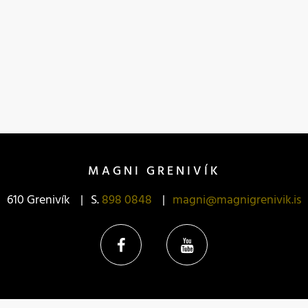
MAGNI GRENIVÍK
610 Grenivík
S.
898 0848
magni@magnigrenivik.is