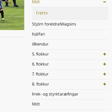
ek- og styrktaræfingar
Mót
ót
Fréttir
Stjórn foreldrafélagsins
Þjálfari
Iðkendur
5. flokkur
6. flokkur
7. flokkur
8. flokkur
Þrek- og styrktaræfingar
Mót