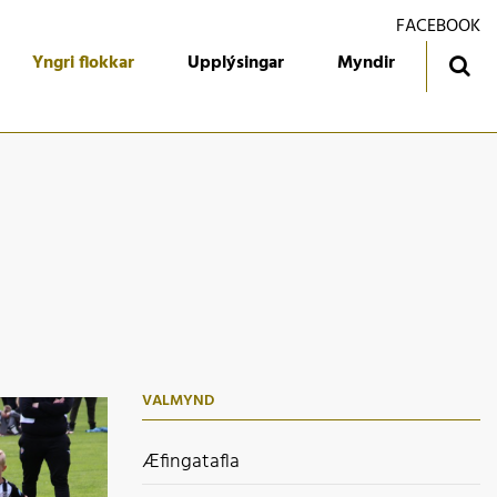
FACEBOOK
Yngri flokkar
Upplýsingar
Myndir
ingatafla
Treyjan
jórn foreldrafélagsins
Ársmiðar
álfari
Gestabók
kendur
 flokkur
 flokkur
VALMYND
 flokkur
 flokkur
Æfingatafla