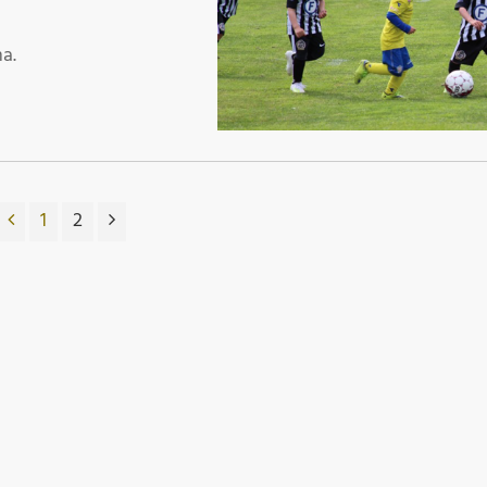
Þr
M
ma.
1
2