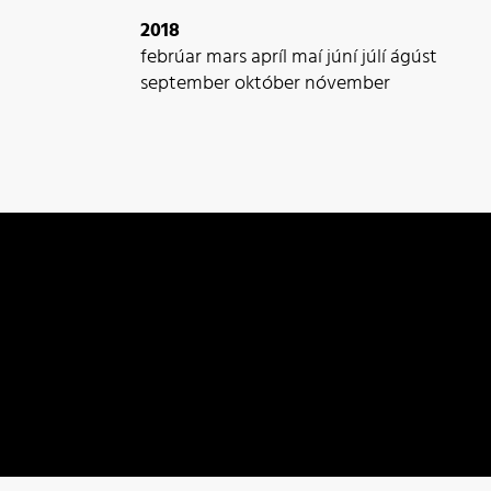
2018
febrúar
mars
apríl
maí
júní
júlí
ágúst
september
október
nóvember