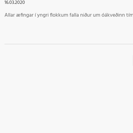
16.03.2020
Allar æfingar í yngri flokkum falla niður um óákveðinn tí