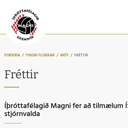
FORSÍÐA
/
YNGRI FLOKKAR
/
MÓT
/
FRÉTTIR
Fréttir
Íþróttafélagið Magni fer að tilmælum Í
stjórnvalda