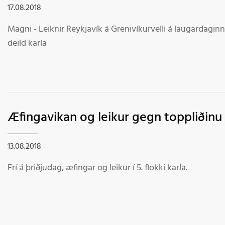
17.08.2018
Magni - Leiknir Reykjavík á Grenivíkurvelli á laugardaginn k
deild karla
Æfingavikan og leikur gegn toppliðinu
13.08.2018
Frí á þriðjudag, æfingar og leikur í 5. flokki karla.