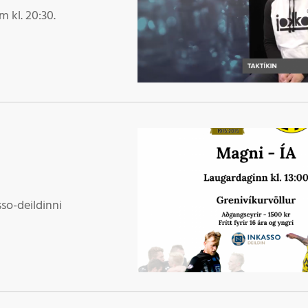
Þr
 kl. 20:30.
M
sso-deildinni