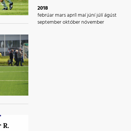
2018
febrúar
mars
apríl
maí
júní
júlí
ágúst
september
október
nóvember