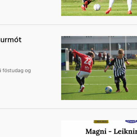
íkurmót
á föstudag og