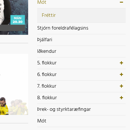
ek- og styrktaræfingar
Mót
ót
Fréttir
Stjórn foreldrafélagsins
Þjálfari
Iðkendur
5. flokkur
6. flokkur
7. flokkur
8. flokkur
Þrek- og styrktaræfingar
Mót