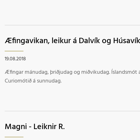
Æfingavikan, leikur á Dalvík og Húsav
19.08.2018
Æfingar mánudag, þriðjudag og miðvikudag. Íslandsmót 
Curiomótið á sunnudag.
Magni - Leiknir R.