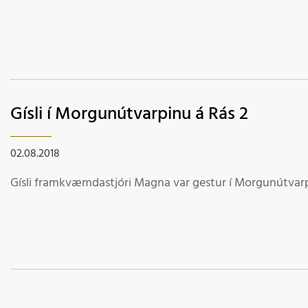
Gísli í Morgunútvarpinu á Rás 2
02.08.2018
Gísli framkvæmdastjóri Magna var gestur í Morgunútvarp