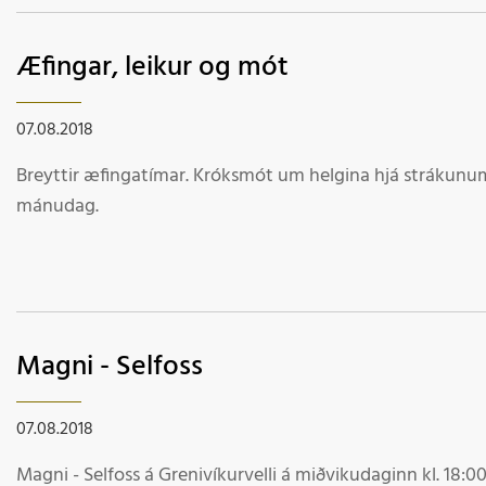
Æfingar, leikur og mót
07.08.2018
Breyttir æfingatímar. Króksmót um helgina hjá strákunum o
mánudag.
Magni - Selfoss
07.08.2018
Magni - Selfoss á Grenivíkurvelli á miðvikudaginn kl. 18:00