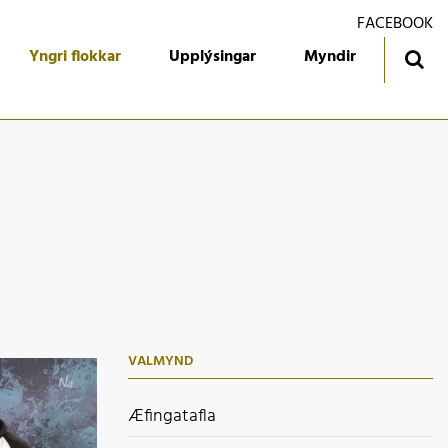
FACEBOOK
Yngri flokkar
Upplýsingar
Myndir
ingatafla
Treyjan
jórn foreldrafélagsins
Ársmiðar
álfari
Gestabók
kendur
 flokkur
 flokkur
VALMYND
 flokkur
 flokkur
Æfingatafla