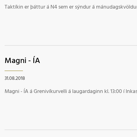
Taktíkin er þáttur á N4 sem er sýndur á mánudagskvöldum
Magni - ÍA
31.08.2018
Magni - ÍA á Grenivíkurvelli á laugardaginn kl. 13:00 í Inka