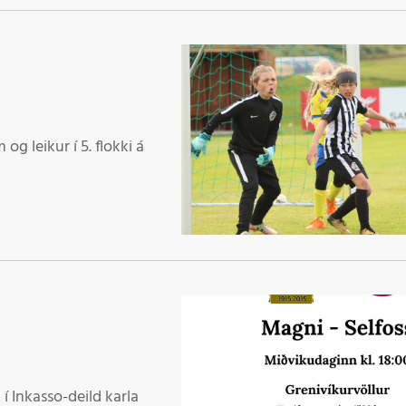
g leikur í 5. flokki á
 í Inkasso-deild karla