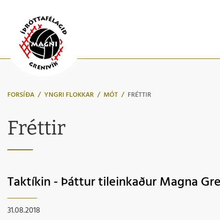
FORSÍÐA
/
YNGRI FLOKKAR
/
MÓT
/
FRÉTTIR
Fréttir
Taktíkin - Þáttur tileinkaður Magna Gre
31.08.2018