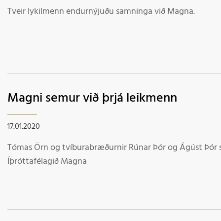
Tveir lykilmenn endurnýjuðu samninga við Magna.
Magni semur við þrjá leikmenn
17.01.2020
Tómas Örn og tvíburabræðurnir Rúnar Þór og Ágúst Þór 
Íþróttafélagið Magna