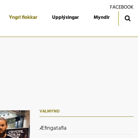
FACEBOOK
Yngri flokkar
Upplýsingar
Myndir
ingatafla
Treyjan
jórn foreldrafélagsins
Ársmiðar
álfari
Gestabók
kendur
 flokkur
 flokkur
VALMYND
 flokkur
 flokkur
Æfingatafla