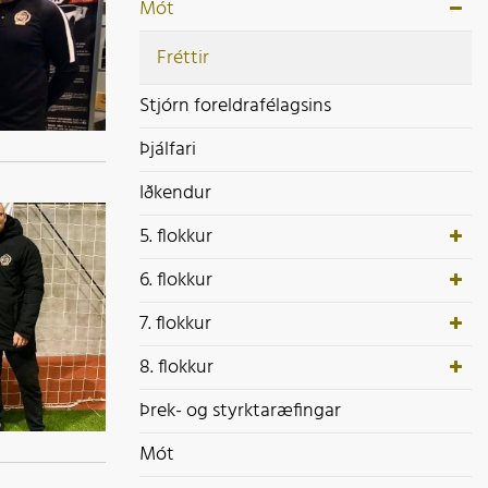
ek- og styrktaræfingar
Mót
ót
Fréttir
Stjórn foreldrafélagsins
Þjálfari
Iðkendur
5. flokkur
6. flokkur
7. flokkur
8. flokkur
Þrek- og styrktaræfingar
Mót