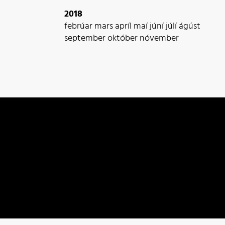
2018
febrúar
mars
apríl
maí
júní
júlí
ágúst
september
október
nóvember