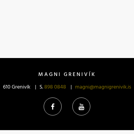
MAGNI GRENIVÍK
610 Grenivík
S.
898 0848
magni@magnigrenivik.is