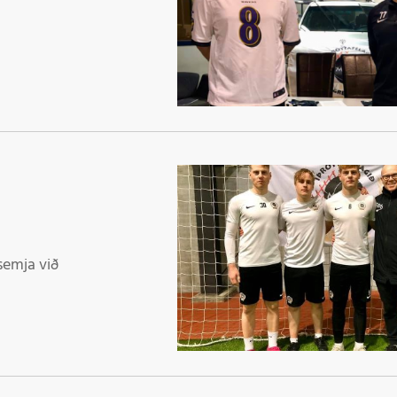
Þr
M
semja við