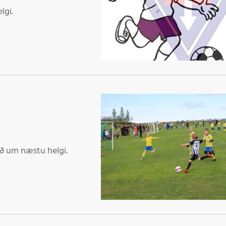
Þr
lgi.
M
ið um næstu helgi.