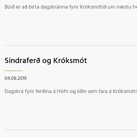
Búið er að birta dagskránna fyrir Króksmótið um næstu he
Sindraferð og Króksmót
04.08.2019
Dagskrá fyrir ferðina á Höfn og liðin sem fara á Króksmót