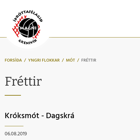
FORSÍÐA
/
YNGRI FLOKKAR
/
MÓT
/
FRÉTTIR
Fréttir
Króksmót - Dagskrá
06.08.2019