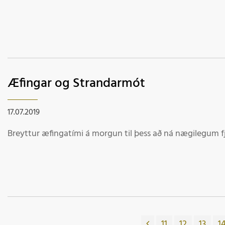
Æfingar og Strandarmót
17.07.2019
Breyttur æfingatími á morgun til þess að ná nægilegum fj
11
12
13
1