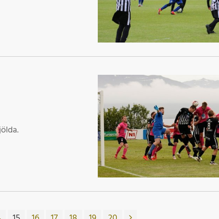
ölda.
4
15
16
17
18
19
20