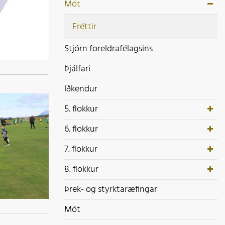
ek- og styrktaræfingar
Mót
ót
Fréttir
Stjórn foreldrafélagsins
Þjálfari
Iðkendur
5. flokkur
6. flokkur
7. flokkur
8. flokkur
Þrek- og styrktaræfingar
Mót