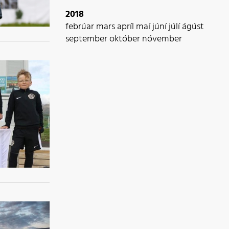
2018
febrúar
mars
apríl
maí
júní
júlí
ágúst
september
október
nóvember