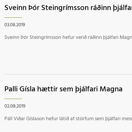
Sveinn Þór Steingrímsson ráðinn þjálf
03.08.2019
Sveinn Þór Steingrímsson hefur verið ráðinn þjálfari Magn
Palli Gísla hætt­ir sem þjálf­ari Magna
02.08.2019
Páll Viðar Gísla­son hef­ur látið af störf­um sem þjálf­ari mei