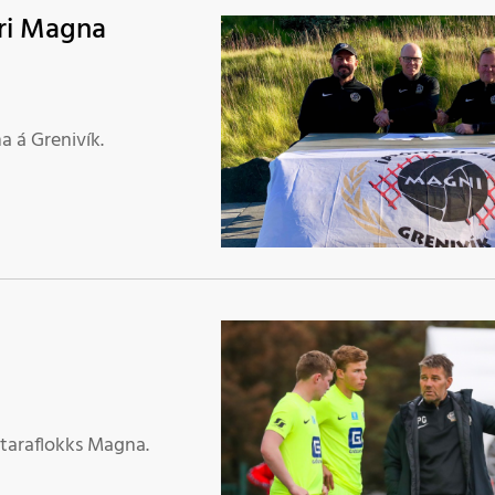
ari Magna
a á Grenivík.
st­ara­flokks Magna.