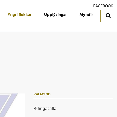
FACEBOOK
Yngri flokkar
Upplýsingar
Myndir
ingatafla
Treyjan
jórn foreldrafélagsins
Ársmiðar
álfari
Gestabók
kendur
 flokkur
 flokkur
VALMYND
 flokkur
 flokkur
Æfingatafla