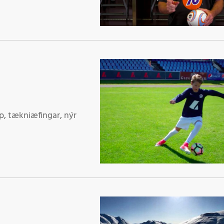
p, tækniæfingar, nýr