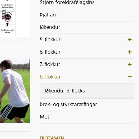
ek- og styrktaræfingar
Stjórn foreldrafélagsins
ót
Þjálfari
Iðkendur
5. flokkur
6. flokkur
7. flokkur
8. flokkur
Iðkendur 8. flokks
Þrek- og styrktaræfingar
Mót
FRÉTTASAFN