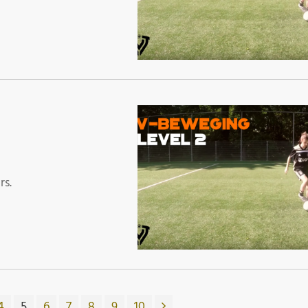
rs.
4
5
6
7
8
9
10