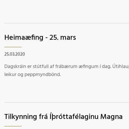
Heimaæfing - 25. mars
25.03.2020
Dagskráin er stútfull af frábærum æfingum í dag. Útihlau
leikur og peppmyndbönd.
Tilkynning frá Íþróttafélaginu Magna