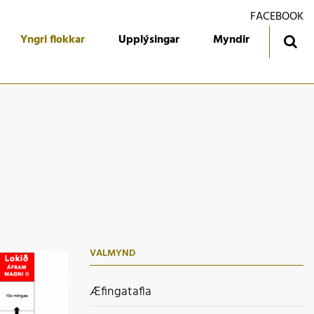
FACEBOOK
Yngri flokkar
Upplýsingar
Myndir
ingatafla
Treyjan
jórn foreldrafélagsins
Ársmiðar
álfari
Gestabók
kendur
 flokkur
 flokkur
VALMYND
 flokkur
 flokkur
Æfingatafla