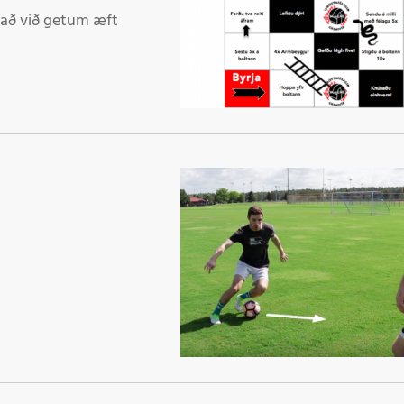
Þr
í að við getum æft
M