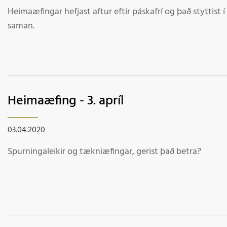
Heimaæfingar hefjast aftur eftir páskafrí og það styttist 
saman.
Heimaæfing - 3. apríl
03.04.2020
Spurningaleikir og tækniæfingar, gerist það betra?