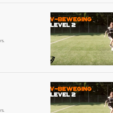
rs.
rs.