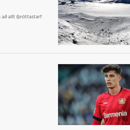
að allt íþróttastarf